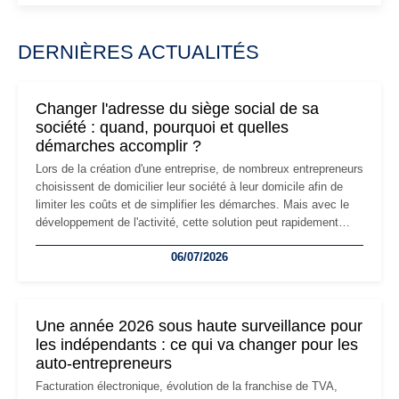
DERNIÈRES ACTUALITÉS
Changer l'adresse du siège social de sa
société : quand, pourquoi et quelles
démarches accomplir ?
Lors de la création d'une entreprise, de nombreux entrepreneurs
choisissent de domicilier leur société à leur domicile afin de
limiter les coûts et de simplifier les démarches. Mais avec le
développement de l'activité, cette solution peut rapidement
devenir inadaptée. Déménagement dans des locaux
06/07/2026
professionnels, recrutement, image de marque… Le
changement d'adresse du siège social répond souvent à une
nouvelle étape de la vie de l'entreprise et implique plusieurs
formalités obligatoires.
Une année 2026 sous haute surveillance pour
les indépendants : ce qui va changer pour les
auto-entrepreneurs
Facturation électronique, évolution de la franchise de TVA,