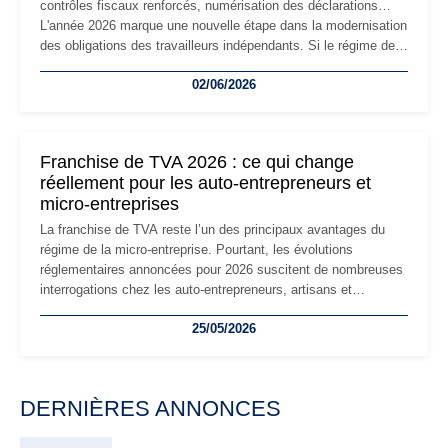
contrôles fiscaux renforcés, numérisation des déclarations…
L'année 2026 marque une nouvelle étape dans la modernisation
des obligations des travailleurs indépendants. Si le régime de
la micro-entreprise conserve sa simplicité et son attractivité,
02/06/2026
les auto-entrepreneurs devront s'adapter à un environnement
réglementaire plus exigeant. Décryptage des principaux
changements et des précautions à prendre pour éviter les
mauvaises surprises.
Franchise de TVA 2026 : ce qui change
réellement pour les auto-entrepreneurs et
micro-entreprises
La franchise de TVA reste l’un des principaux avantages du
régime de la micro-entreprise. Pourtant, les évolutions
réglementaires annoncées pour 2026 suscitent de nombreuses
interrogations chez les auto-entrepreneurs, artisans et
freelances. Seuils de chiffre d’affaires, obligations déclaratives,
25/05/2026
facturation ou risque de bascule vers la TVA : les règles
évoluent dans un contexte de contrôle renforcé et de
modernisation fiscale qui oblige les indépendants à rester
particulièrement vigilants.
DERNIÈRES ANNONCES