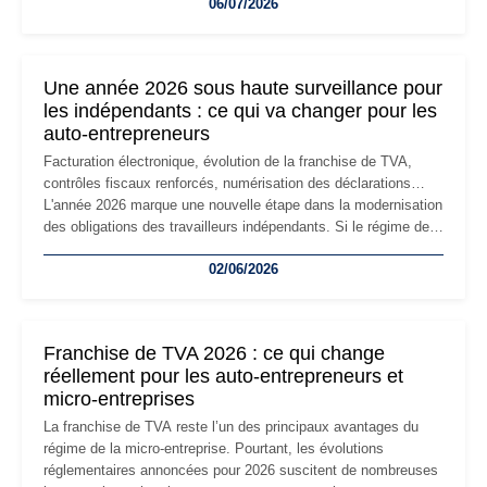
06/07/2026
professionnels, recrutement, image de marque… Le
changement d'adresse du siège social répond souvent à une
nouvelle étape de la vie de l'entreprise et implique plusieurs
formalités obligatoires.
Une année 2026 sous haute surveillance pour
les indépendants : ce qui va changer pour les
auto-entrepreneurs
Facturation électronique, évolution de la franchise de TVA,
contrôles fiscaux renforcés, numérisation des déclarations…
L'année 2026 marque une nouvelle étape dans la modernisation
des obligations des travailleurs indépendants. Si le régime de
la micro-entreprise conserve sa simplicité et son attractivité,
02/06/2026
les auto-entrepreneurs devront s'adapter à un environnement
réglementaire plus exigeant. Décryptage des principaux
changements et des précautions à prendre pour éviter les
mauvaises surprises.
Franchise de TVA 2026 : ce qui change
réellement pour les auto-entrepreneurs et
micro-entreprises
La franchise de TVA reste l’un des principaux avantages du
régime de la micro-entreprise. Pourtant, les évolutions
réglementaires annoncées pour 2026 suscitent de nombreuses