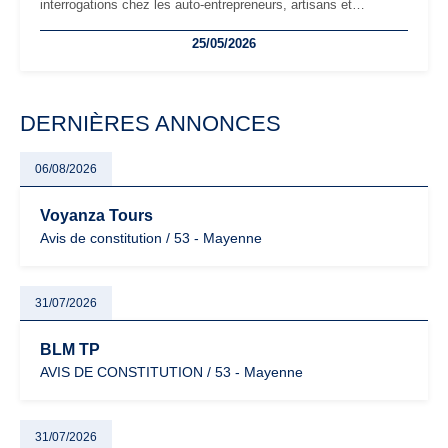
interrogations chez les auto-entrepreneurs, artisans et
freelances. Seuils de chiffre d’affaires, obligations déclaratives,
25/05/2026
facturation ou risque de bascule vers la TVA : les règles
évoluent dans un contexte de contrôle renforcé et de
modernisation fiscale qui oblige les indépendants à rester
particulièrement vigilants.
DERNIÈRES ANNONCES
06/08/2026
Voyanza Tours
Avis de constitution / 53 - Mayenne
31/07/2026
BLM TP
AVIS DE CONSTITUTION / 53 - Mayenne
31/07/2026