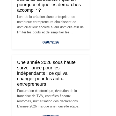
pourquoi et quelles démarches
accomplir ?
Lors de la création d'une entreprise, de
nombreux entrepreneurs choisissent de
domicilier leur société à leur domicile afin de
limiter les coûts et de simplifier les
démarches. Mais avec le développement de
06/07/2026
l'activité, cette solution peut rapidement
devenir inadaptée. Déménagement dans des
locaux professionnels, recrutement, image
de marque… Le changement d'adresse du
Une année 2026 sous haute
siège social répond souvent à une nouvelle
surveillance pour les
étape de la vie de l'entreprise et implique
indépendants : ce qui va
plusieurs formalités obligatoires.
changer pour les auto-
entrepreneurs
Facturation électronique, évolution de la
franchise de TVA, contrôles fiscaux
renforcés, numérisation des déclarations…
L'année 2026 marque une nouvelle étape
dans la modernisation des obligations des