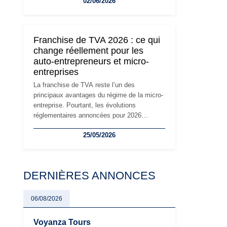
02/06/2026
travailleurs indépendants. Si le régime de la
micro-entreprise conserve sa simplicité et
son attractivité, les auto-entrepreneurs
devront s'adapter à un environnement
Franchise de TVA 2026 : ce qui
réglementaire plus exigeant. Décryptage des
change réellement pour les
principaux changements et des précautions
auto-entrepreneurs et micro-
à prendre pour éviter les mauvaises
entreprises
surprises.
La franchise de TVA reste l’un des
principaux avantages du régime de la micro-
entreprise. Pourtant, les évolutions
réglementaires annoncées pour 2026
suscitent de nombreuses interrogations chez
25/05/2026
les auto-entrepreneurs, artisans et
freelances. Seuils de chiffre d’affaires,
obligations déclaratives, facturation ou
risque de bascule vers la TVA : les règles
DERNIÈRES ANNONCES
évoluent dans un contexte de contrôle
renforcé et de modernisation fiscale qui
oblige les indépendants à rester
06/08/2026
particulièrement vigilants.
Voyanza Tours