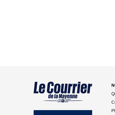
N
Q
C
Pl