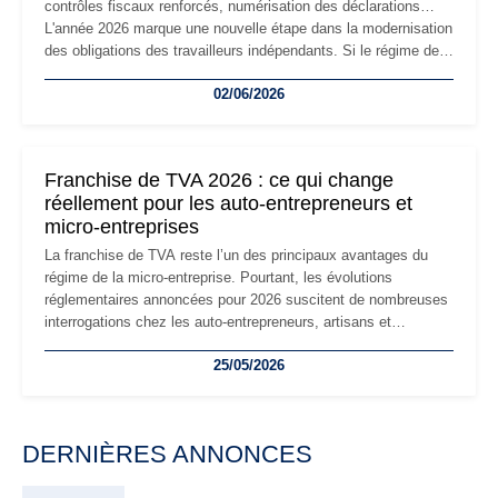
contrôles fiscaux renforcés, numérisation des déclarations…
L'année 2026 marque une nouvelle étape dans la modernisation
des obligations des travailleurs indépendants. Si le régime de
la micro-entreprise conserve sa simplicité et son attractivité,
02/06/2026
les auto-entrepreneurs devront s'adapter à un environnement
réglementaire plus exigeant. Décryptage des principaux
changements et des précautions à prendre pour éviter les
mauvaises surprises.
Franchise de TVA 2026 : ce qui change
réellement pour les auto-entrepreneurs et
micro-entreprises
La franchise de TVA reste l’un des principaux avantages du
régime de la micro-entreprise. Pourtant, les évolutions
réglementaires annoncées pour 2026 suscitent de nombreuses
interrogations chez les auto-entrepreneurs, artisans et
freelances. Seuils de chiffre d’affaires, obligations déclaratives,
25/05/2026
facturation ou risque de bascule vers la TVA : les règles
évoluent dans un contexte de contrôle renforcé et de
modernisation fiscale qui oblige les indépendants à rester
particulièrement vigilants.
DERNIÈRES ANNONCES