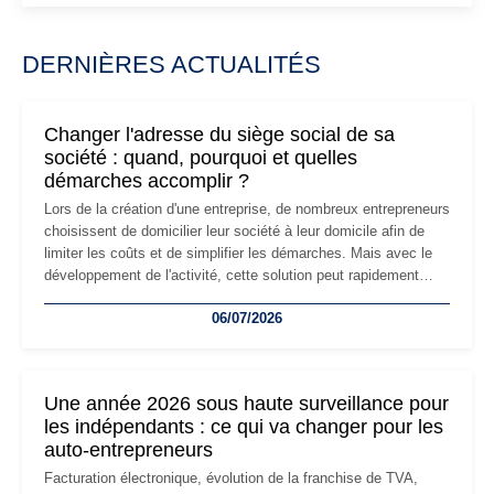
DERNIÈRES ACTUALITÉS
Changer l'adresse du siège social de sa
société : quand, pourquoi et quelles
démarches accomplir ?
Lors de la création d'une entreprise, de nombreux entrepreneurs
choisissent de domicilier leur société à leur domicile afin de
limiter les coûts et de simplifier les démarches. Mais avec le
développement de l'activité, cette solution peut rapidement
devenir inadaptée. Déménagement dans des locaux
06/07/2026
professionnels, recrutement, image de marque… Le
changement d'adresse du siège social répond souvent à une
nouvelle étape de la vie de l'entreprise et implique plusieurs
formalités obligatoires.
Une année 2026 sous haute surveillance pour
les indépendants : ce qui va changer pour les
auto-entrepreneurs
Facturation électronique, évolution de la franchise de TVA,