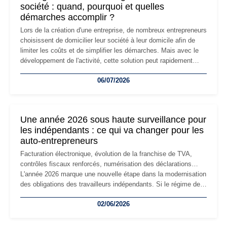
société : quand, pourquoi et quelles
démarches accomplir ?
Lors de la création d'une entreprise, de nombreux entrepreneurs
choisissent de domicilier leur société à leur domicile afin de
limiter les coûts et de simplifier les démarches. Mais avec le
développement de l'activité, cette solution peut rapidement
devenir inadaptée. Déménagement dans des locaux
06/07/2026
professionnels, recrutement, image de marque… Le
changement d'adresse du siège social répond souvent à une
nouvelle étape de la vie de l'entreprise et implique plusieurs
formalités obligatoires.
Une année 2026 sous haute surveillance pour
les indépendants : ce qui va changer pour les
auto-entrepreneurs
Facturation électronique, évolution de la franchise de TVA,
contrôles fiscaux renforcés, numérisation des déclarations…
L'année 2026 marque une nouvelle étape dans la modernisation
des obligations des travailleurs indépendants. Si le régime de
la micro-entreprise conserve sa simplicité et son attractivité,
02/06/2026
les auto-entrepreneurs devront s'adapter à un environnement
réglementaire plus exigeant. Décryptage des principaux
changements et des précautions à prendre pour éviter les