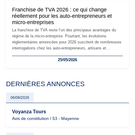
mauvaises surprises.
Franchise de TVA 2026 : ce qui change
réellement pour les auto-entrepreneurs et
micro-entreprises
La franchise de TVA reste l’un des principaux avantages du
régime de la micro-entreprise. Pourtant, les évolutions
réglementaires annoncées pour 2026 suscitent de nombreuses
interrogations chez les auto-entrepreneurs, artisans et
freelances. Seuils de chiffre d’affaires, obligations déclaratives,
25/05/2026
facturation ou risque de bascule vers la TVA : les règles
évoluent dans un contexte de contrôle renforcé et de
modernisation fiscale qui oblige les indépendants à rester
particulièrement vigilants.
DERNIÈRES ANNONCES
06/08/2026
Voyanza Tours
Avis de constitution / 53 - Mayenne