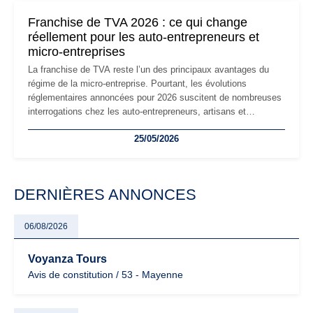
mauvaises surprises.
Franchise de TVA 2026 : ce qui change
réellement pour les auto-entrepreneurs et
micro-entreprises
La franchise de TVA reste l’un des principaux avantages du
régime de la micro-entreprise. Pourtant, les évolutions
réglementaires annoncées pour 2026 suscitent de nombreuses
interrogations chez les auto-entrepreneurs, artisans et
freelances. Seuils de chiffre d’affaires, obligations déclaratives,
25/05/2026
facturation ou risque de bascule vers la TVA : les règles
évoluent dans un contexte de contrôle renforcé et de
modernisation fiscale qui oblige les indépendants à rester
particulièrement vigilants.
DERNIÈRES ANNONCES
06/08/2026
Voyanza Tours
Avis de constitution / 53 - Mayenne