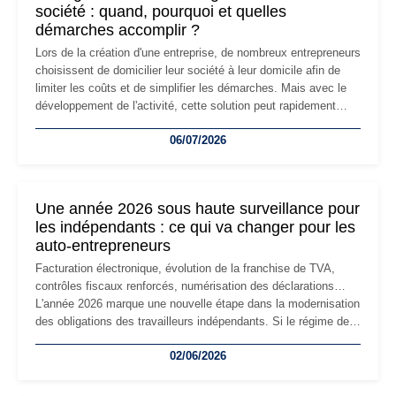
société : quand, pourquoi et quelles
démarches accomplir ?
Lors de la création d'une entreprise, de nombreux entrepreneurs
choisissent de domicilier leur société à leur domicile afin de
limiter les coûts et de simplifier les démarches. Mais avec le
développement de l'activité, cette solution peut rapidement
devenir inadaptée. Déménagement dans des locaux
06/07/2026
professionnels, recrutement, image de marque… Le
changement d'adresse du siège social répond souvent à une
nouvelle étape de la vie de l'entreprise et implique plusieurs
formalités obligatoires.
Une année 2026 sous haute surveillance pour
les indépendants : ce qui va changer pour les
auto-entrepreneurs
Facturation électronique, évolution de la franchise de TVA,
contrôles fiscaux renforcés, numérisation des déclarations…
L'année 2026 marque une nouvelle étape dans la modernisation
des obligations des travailleurs indépendants. Si le régime de
la micro-entreprise conserve sa simplicité et son attractivité,
02/06/2026
les auto-entrepreneurs devront s'adapter à un environnement
réglementaire plus exigeant. Décryptage des principaux
changements et des précautions à prendre pour éviter les