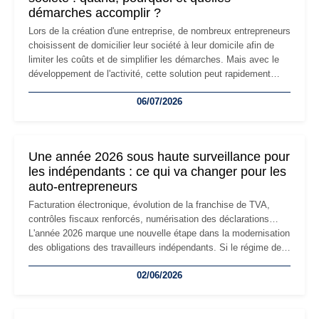
démarches accomplir ?
Lors de la création d'une entreprise, de nombreux entrepreneurs
choisissent de domicilier leur société à leur domicile afin de
limiter les coûts et de simplifier les démarches. Mais avec le
développement de l'activité, cette solution peut rapidement
devenir inadaptée. Déménagement dans des locaux
06/07/2026
professionnels, recrutement, image de marque… Le
changement d'adresse du siège social répond souvent à une
nouvelle étape de la vie de l'entreprise et implique plusieurs
formalités obligatoires.
Une année 2026 sous haute surveillance pour
les indépendants : ce qui va changer pour les
auto-entrepreneurs
Facturation électronique, évolution de la franchise de TVA,
contrôles fiscaux renforcés, numérisation des déclarations…
L'année 2026 marque une nouvelle étape dans la modernisation
des obligations des travailleurs indépendants. Si le régime de
la micro-entreprise conserve sa simplicité et son attractivité,
02/06/2026
les auto-entrepreneurs devront s'adapter à un environnement
réglementaire plus exigeant. Décryptage des principaux
changements et des précautions à prendre pour éviter les
mauvaises surprises.