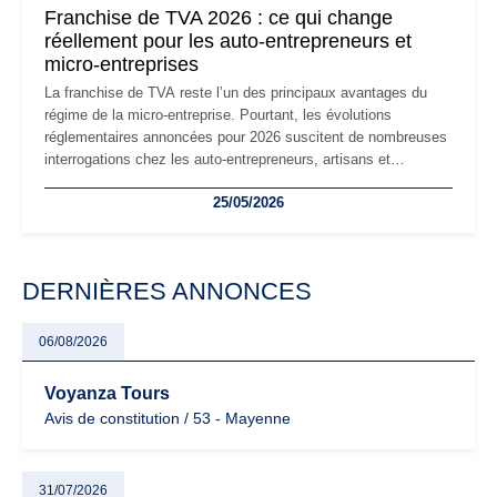
Franchise de TVA 2026 : ce qui change
réellement pour les auto-entrepreneurs et
micro-entreprises
La franchise de TVA reste l’un des principaux avantages du
régime de la micro-entreprise. Pourtant, les évolutions
réglementaires annoncées pour 2026 suscitent de nombreuses
interrogations chez les auto-entrepreneurs, artisans et
freelances. Seuils de chiffre d’affaires, obligations déclaratives,
25/05/2026
facturation ou risque de bascule vers la TVA : les règles
évoluent dans un contexte de contrôle renforcé et de
modernisation fiscale qui oblige les indépendants à rester
particulièrement vigilants.
DERNIÈRES ANNONCES
06/08/2026
Voyanza Tours
Avis de constitution / 53 - Mayenne
31/07/2026