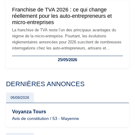
mauvaises surprises.
Franchise de TVA 2026 : ce qui change
réellement pour les auto-entrepreneurs et
micro-entreprises
La franchise de TVA reste l’un des principaux avantages du
régime de la micro-entreprise. Pourtant, les évolutions
réglementaires annoncées pour 2026 suscitent de nombreuses
interrogations chez les auto-entrepreneurs, artisans et
freelances. Seuils de chiffre d’affaires, obligations déclaratives,
25/05/2026
facturation ou risque de bascule vers la TVA : les règles
évoluent dans un contexte de contrôle renforcé et de
modernisation fiscale qui oblige les indépendants à rester
particulièrement vigilants.
DERNIÈRES ANNONCES
06/08/2026
Voyanza Tours
Avis de constitution / 53 - Mayenne