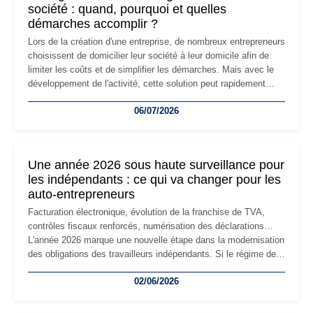
société : quand, pourquoi et quelles
démarches accomplir ?
Lors de la création d'une entreprise, de nombreux entrepreneurs
choisissent de domicilier leur société à leur domicile afin de
limiter les coûts et de simplifier les démarches. Mais avec le
développement de l'activité, cette solution peut rapidement
devenir inadaptée. Déménagement dans des locaux
06/07/2026
professionnels, recrutement, image de marque… Le
changement d'adresse du siège social répond souvent à une
nouvelle étape de la vie de l'entreprise et implique plusieurs
formalités obligatoires.
Une année 2026 sous haute surveillance pour
les indépendants : ce qui va changer pour les
auto-entrepreneurs
Facturation électronique, évolution de la franchise de TVA,
contrôles fiscaux renforcés, numérisation des déclarations…
L'année 2026 marque une nouvelle étape dans la modernisation
des obligations des travailleurs indépendants. Si le régime de
la micro-entreprise conserve sa simplicité et son attractivité,
02/06/2026
les auto-entrepreneurs devront s'adapter à un environnement
réglementaire plus exigeant. Décryptage des principaux
changements et des précautions à prendre pour éviter les