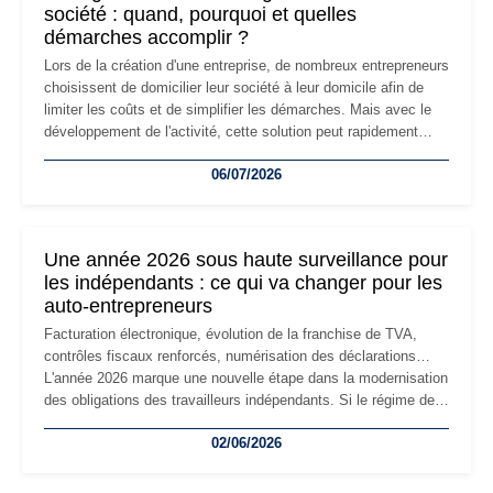
société : quand, pourquoi et quelles
démarches accomplir ?
Lors de la création d'une entreprise, de nombreux entrepreneurs
choisissent de domicilier leur société à leur domicile afin de
limiter les coûts et de simplifier les démarches. Mais avec le
développement de l'activité, cette solution peut rapidement
devenir inadaptée. Déménagement dans des locaux
06/07/2026
professionnels, recrutement, image de marque… Le
changement d'adresse du siège social répond souvent à une
nouvelle étape de la vie de l'entreprise et implique plusieurs
formalités obligatoires.
Une année 2026 sous haute surveillance pour
les indépendants : ce qui va changer pour les
auto-entrepreneurs
Facturation électronique, évolution de la franchise de TVA,
contrôles fiscaux renforcés, numérisation des déclarations…
L'année 2026 marque une nouvelle étape dans la modernisation
des obligations des travailleurs indépendants. Si le régime de
la micro-entreprise conserve sa simplicité et son attractivité,
02/06/2026
les auto-entrepreneurs devront s'adapter à un environnement
réglementaire plus exigeant. Décryptage des principaux
changements et des précautions à prendre pour éviter les