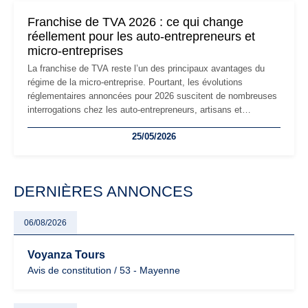
mauvaises surprises.
Franchise de TVA 2026 : ce qui change
réellement pour les auto-entrepreneurs et
micro-entreprises
La franchise de TVA reste l’un des principaux avantages du
régime de la micro-entreprise. Pourtant, les évolutions
réglementaires annoncées pour 2026 suscitent de nombreuses
interrogations chez les auto-entrepreneurs, artisans et
freelances. Seuils de chiffre d’affaires, obligations déclaratives,
25/05/2026
facturation ou risque de bascule vers la TVA : les règles
évoluent dans un contexte de contrôle renforcé et de
modernisation fiscale qui oblige les indépendants à rester
particulièrement vigilants.
DERNIÈRES ANNONCES
06/08/2026
Voyanza Tours
Avis de constitution / 53 - Mayenne