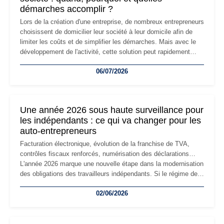
démarches accomplir ?
Lors de la création d'une entreprise, de nombreux entrepreneurs
choisissent de domicilier leur société à leur domicile afin de
limiter les coûts et de simplifier les démarches. Mais avec le
développement de l'activité, cette solution peut rapidement
devenir inadaptée. Déménagement dans des locaux
06/07/2026
professionnels, recrutement, image de marque… Le
changement d'adresse du siège social répond souvent à une
nouvelle étape de la vie de l'entreprise et implique plusieurs
formalités obligatoires.
Une année 2026 sous haute surveillance pour
les indépendants : ce qui va changer pour les
auto-entrepreneurs
Facturation électronique, évolution de la franchise de TVA,
contrôles fiscaux renforcés, numérisation des déclarations…
L'année 2026 marque une nouvelle étape dans la modernisation
des obligations des travailleurs indépendants. Si le régime de
la micro-entreprise conserve sa simplicité et son attractivité,
02/06/2026
les auto-entrepreneurs devront s'adapter à un environnement
réglementaire plus exigeant. Décryptage des principaux
changements et des précautions à prendre pour éviter les
mauvaises surprises.