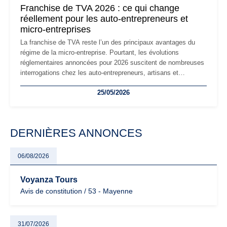
Franchise de TVA 2026 : ce qui change
réellement pour les auto-entrepreneurs et
micro-entreprises
La franchise de TVA reste l’un des principaux avantages du
régime de la micro-entreprise. Pourtant, les évolutions
réglementaires annoncées pour 2026 suscitent de nombreuses
interrogations chez les auto-entrepreneurs, artisans et
freelances. Seuils de chiffre d’affaires, obligations déclaratives,
25/05/2026
facturation ou risque de bascule vers la TVA : les règles
évoluent dans un contexte de contrôle renforcé et de
modernisation fiscale qui oblige les indépendants à rester
particulièrement vigilants.
DERNIÈRES ANNONCES
06/08/2026
Voyanza Tours
Avis de constitution / 53 - Mayenne
31/07/2026