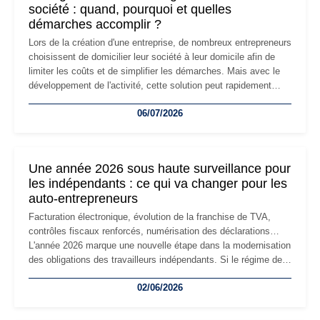
société : quand, pourquoi et quelles
démarches accomplir ?
Lors de la création d'une entreprise, de nombreux entrepreneurs
choisissent de domicilier leur société à leur domicile afin de
limiter les coûts et de simplifier les démarches. Mais avec le
développement de l'activité, cette solution peut rapidement
devenir inadaptée. Déménagement dans des locaux
06/07/2026
professionnels, recrutement, image de marque… Le
changement d'adresse du siège social répond souvent à une
nouvelle étape de la vie de l'entreprise et implique plusieurs
formalités obligatoires.
Une année 2026 sous haute surveillance pour
les indépendants : ce qui va changer pour les
auto-entrepreneurs
Facturation électronique, évolution de la franchise de TVA,
contrôles fiscaux renforcés, numérisation des déclarations…
L'année 2026 marque une nouvelle étape dans la modernisation
des obligations des travailleurs indépendants. Si le régime de
la micro-entreprise conserve sa simplicité et son attractivité,
02/06/2026
les auto-entrepreneurs devront s'adapter à un environnement
réglementaire plus exigeant. Décryptage des principaux
changements et des précautions à prendre pour éviter les