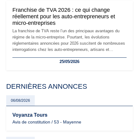
mauvaises surprises.
Franchise de TVA 2026 : ce qui change
réellement pour les auto-entrepreneurs et
micro-entreprises
La franchise de TVA reste l’un des principaux avantages du
régime de la micro-entreprise. Pourtant, les évolutions
réglementaires annoncées pour 2026 suscitent de nombreuses
interrogations chez les auto-entrepreneurs, artisans et
freelances. Seuils de chiffre d’affaires, obligations déclaratives,
25/05/2026
facturation ou risque de bascule vers la TVA : les règles
évoluent dans un contexte de contrôle renforcé et de
modernisation fiscale qui oblige les indépendants à rester
particulièrement vigilants.
DERNIÈRES ANNONCES
06/08/2026
Voyanza Tours
Avis de constitution / 53 - Mayenne