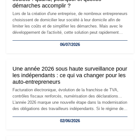
démarches accomplir ?
Lors de la création d'une entreprise, de nombreux entrepreneurs
choisissent de domicilier leur société à leur domicile afin de
limiter les coûts et de simplifier les démarches. Mais avec le
développement de l'activité, cette solution peut rapidement
devenir inadaptée. Déménagement dans des locaux
06/07/2026
professionnels, recrutement, image de marque… Le
changement d'adresse du siège social répond souvent à une
nouvelle étape de la vie de l'entreprise et implique plusieurs
formalités obligatoires.
Une année 2026 sous haute surveillance pour
les indépendants : ce qui va changer pour les
auto-entrepreneurs
Facturation électronique, évolution de la franchise de TVA,
contrôles fiscaux renforcés, numérisation des déclarations…
L'année 2026 marque une nouvelle étape dans la modernisation
des obligations des travailleurs indépendants. Si le régime de
la micro-entreprise conserve sa simplicité et son attractivité,
02/06/2026
les auto-entrepreneurs devront s'adapter à un environnement
réglementaire plus exigeant. Décryptage des principaux
changements et des précautions à prendre pour éviter les
mauvaises surprises.