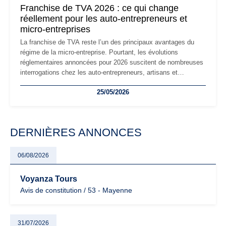
Franchise de TVA 2026 : ce qui change
réellement pour les auto-entrepreneurs et
micro-entreprises
La franchise de TVA reste l’un des principaux avantages du
régime de la micro-entreprise. Pourtant, les évolutions
réglementaires annoncées pour 2026 suscitent de nombreuses
interrogations chez les auto-entrepreneurs, artisans et
freelances. Seuils de chiffre d’affaires, obligations déclaratives,
25/05/2026
facturation ou risque de bascule vers la TVA : les règles
évoluent dans un contexte de contrôle renforcé et de
modernisation fiscale qui oblige les indépendants à rester
particulièrement vigilants.
DERNIÈRES ANNONCES
06/08/2026
Voyanza Tours
Avis de constitution / 53 - Mayenne
31/07/2026