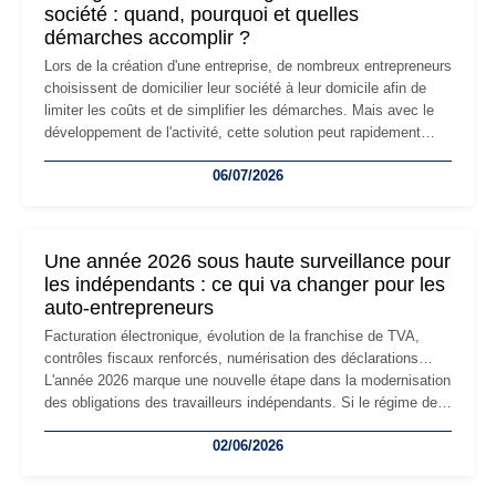
société : quand, pourquoi et quelles
démarches accomplir ?
Lors de la création d'une entreprise, de nombreux entrepreneurs
choisissent de domicilier leur société à leur domicile afin de
limiter les coûts et de simplifier les démarches. Mais avec le
développement de l'activité, cette solution peut rapidement
devenir inadaptée. Déménagement dans des locaux
06/07/2026
professionnels, recrutement, image de marque… Le
changement d'adresse du siège social répond souvent à une
nouvelle étape de la vie de l'entreprise et implique plusieurs
formalités obligatoires.
Une année 2026 sous haute surveillance pour
les indépendants : ce qui va changer pour les
auto-entrepreneurs
Facturation électronique, évolution de la franchise de TVA,
contrôles fiscaux renforcés, numérisation des déclarations…
L'année 2026 marque une nouvelle étape dans la modernisation
des obligations des travailleurs indépendants. Si le régime de
la micro-entreprise conserve sa simplicité et son attractivité,
02/06/2026
les auto-entrepreneurs devront s'adapter à un environnement
réglementaire plus exigeant. Décryptage des principaux
changements et des précautions à prendre pour éviter les