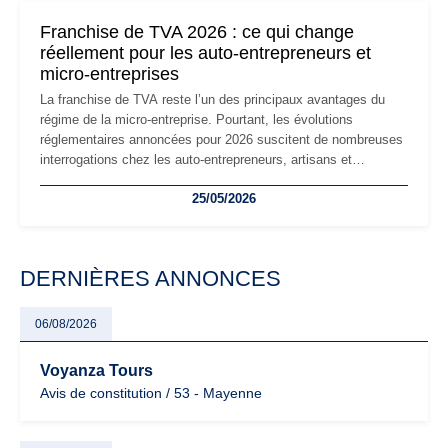
mauvaises surprises.
Franchise de TVA 2026 : ce qui change
réellement pour les auto-entrepreneurs et
micro-entreprises
La franchise de TVA reste l’un des principaux avantages du
régime de la micro-entreprise. Pourtant, les évolutions
réglementaires annoncées pour 2026 suscitent de nombreuses
interrogations chez les auto-entrepreneurs, artisans et
freelances. Seuils de chiffre d’affaires, obligations déclaratives,
25/05/2026
facturation ou risque de bascule vers la TVA : les règles
évoluent dans un contexte de contrôle renforcé et de
modernisation fiscale qui oblige les indépendants à rester
particulièrement vigilants.
DERNIÈRES ANNONCES
06/08/2026
Voyanza Tours
Avis de constitution / 53 - Mayenne