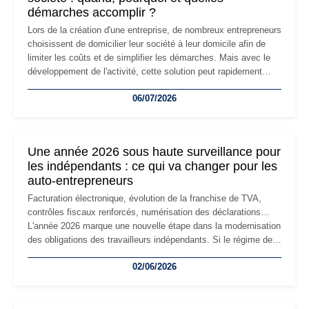
démarches accomplir ?
Lors de la création d'une entreprise, de nombreux entrepreneurs
choisissent de domicilier leur société à leur domicile afin de
limiter les coûts et de simplifier les démarches. Mais avec le
développement de l'activité, cette solution peut rapidement
devenir inadaptée. Déménagement dans des locaux
06/07/2026
professionnels, recrutement, image de marque… Le
changement d'adresse du siège social répond souvent à une
nouvelle étape de la vie de l'entreprise et implique plusieurs
formalités obligatoires.
Une année 2026 sous haute surveillance pour
les indépendants : ce qui va changer pour les
auto-entrepreneurs
Facturation électronique, évolution de la franchise de TVA,
contrôles fiscaux renforcés, numérisation des déclarations…
L'année 2026 marque une nouvelle étape dans la modernisation
des obligations des travailleurs indépendants. Si le régime de
la micro-entreprise conserve sa simplicité et son attractivité,
02/06/2026
les auto-entrepreneurs devront s'adapter à un environnement
réglementaire plus exigeant. Décryptage des principaux
changements et des précautions à prendre pour éviter les
mauvaises surprises.