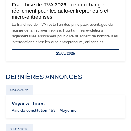
Franchise de TVA 2026 : ce qui change
réellement pour les auto-entrepreneurs et
micro-entreprises
La franchise de TVA reste l’un des principaux avantages du
régime de la micro-entreprise. Pourtant, les évolutions
réglementaires annoncées pour 2026 suscitent de nombreuses
interrogations chez les auto-entrepreneurs, artisans et
freelances. Seuils de chiffre d’affaires, obligations déclaratives,
25/05/2026
facturation ou risque de bascule vers la TVA : les règles
évoluent dans un contexte de contrôle renforcé et de
modernisation fiscale qui oblige les indépendants à rester
particulièrement vigilants.
DERNIÈRES ANNONCES
06/08/2026
Voyanza Tours
Avis de constitution / 53 - Mayenne
31/07/2026