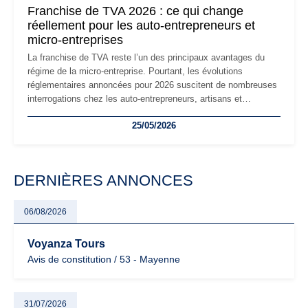
Franchise de TVA 2026 : ce qui change
réellement pour les auto-entrepreneurs et
micro-entreprises
La franchise de TVA reste l’un des principaux avantages du
régime de la micro-entreprise. Pourtant, les évolutions
réglementaires annoncées pour 2026 suscitent de nombreuses
interrogations chez les auto-entrepreneurs, artisans et
freelances. Seuils de chiffre d’affaires, obligations déclaratives,
25/05/2026
facturation ou risque de bascule vers la TVA : les règles
évoluent dans un contexte de contrôle renforcé et de
modernisation fiscale qui oblige les indépendants à rester
particulièrement vigilants.
DERNIÈRES ANNONCES
06/08/2026
Voyanza Tours
Avis de constitution / 53 - Mayenne
31/07/2026