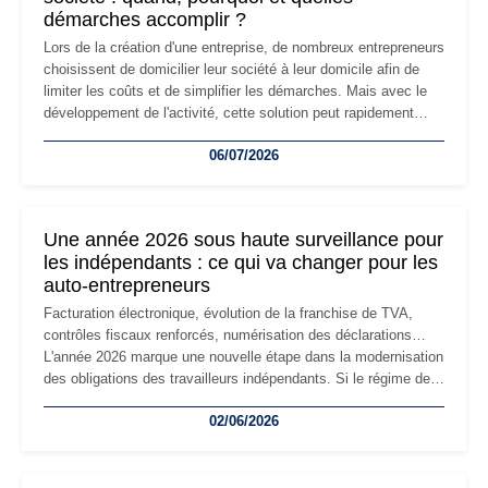
démarches accomplir ?
Lors de la création d'une entreprise, de nombreux entrepreneurs
choisissent de domicilier leur société à leur domicile afin de
limiter les coûts et de simplifier les démarches. Mais avec le
développement de l'activité, cette solution peut rapidement
devenir inadaptée. Déménagement dans des locaux
06/07/2026
professionnels, recrutement, image de marque… Le
changement d'adresse du siège social répond souvent à une
nouvelle étape de la vie de l'entreprise et implique plusieurs
formalités obligatoires.
Une année 2026 sous haute surveillance pour
les indépendants : ce qui va changer pour les
auto-entrepreneurs
Facturation électronique, évolution de la franchise de TVA,
contrôles fiscaux renforcés, numérisation des déclarations…
L'année 2026 marque une nouvelle étape dans la modernisation
des obligations des travailleurs indépendants. Si le régime de
la micro-entreprise conserve sa simplicité et son attractivité,
02/06/2026
les auto-entrepreneurs devront s'adapter à un environnement
réglementaire plus exigeant. Décryptage des principaux
changements et des précautions à prendre pour éviter les
mauvaises surprises.