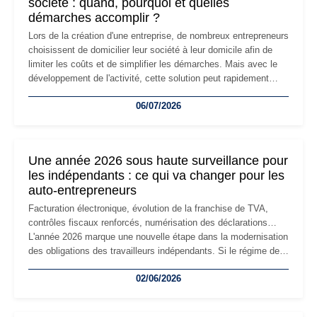
société : quand, pourquoi et quelles
démarches accomplir ?
Lors de la création d'une entreprise, de nombreux entrepreneurs
choisissent de domicilier leur société à leur domicile afin de
limiter les coûts et de simplifier les démarches. Mais avec le
développement de l'activité, cette solution peut rapidement
devenir inadaptée. Déménagement dans des locaux
06/07/2026
professionnels, recrutement, image de marque… Le
changement d'adresse du siège social répond souvent à une
nouvelle étape de la vie de l'entreprise et implique plusieurs
formalités obligatoires.
Une année 2026 sous haute surveillance pour
les indépendants : ce qui va changer pour les
auto-entrepreneurs
Facturation électronique, évolution de la franchise de TVA,
contrôles fiscaux renforcés, numérisation des déclarations…
L'année 2026 marque une nouvelle étape dans la modernisation
des obligations des travailleurs indépendants. Si le régime de
la micro-entreprise conserve sa simplicité et son attractivité,
02/06/2026
les auto-entrepreneurs devront s'adapter à un environnement
réglementaire plus exigeant. Décryptage des principaux
changements et des précautions à prendre pour éviter les