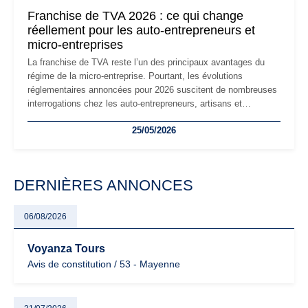
mauvaises surprises.
Franchise de TVA 2026 : ce qui change
réellement pour les auto-entrepreneurs et
micro-entreprises
La franchise de TVA reste l’un des principaux avantages du
régime de la micro-entreprise. Pourtant, les évolutions
réglementaires annoncées pour 2026 suscitent de nombreuses
interrogations chez les auto-entrepreneurs, artisans et
freelances. Seuils de chiffre d’affaires, obligations déclaratives,
25/05/2026
facturation ou risque de bascule vers la TVA : les règles
évoluent dans un contexte de contrôle renforcé et de
modernisation fiscale qui oblige les indépendants à rester
particulièrement vigilants.
DERNIÈRES ANNONCES
06/08/2026
Voyanza Tours
Avis de constitution / 53 - Mayenne