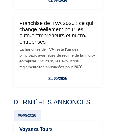
02/06/2026
travailleurs indépendants. Si le régime de la
micro-entreprise conserve sa simplicité et
son attractivité, les auto-entrepreneurs
devront s'adapter à un environnement
Franchise de TVA 2026 : ce qui
réglementaire plus exigeant. Décryptage des
change réellement pour les
principaux changements et des précautions
auto-entrepreneurs et micro-
à prendre pour éviter les mauvaises
entreprises
surprises.
La franchise de TVA reste l’un des
principaux avantages du régime de la micro-
entreprise. Pourtant, les évolutions
réglementaires annoncées pour 2026
suscitent de nombreuses interrogations chez
25/05/2026
les auto-entrepreneurs, artisans et
freelances. Seuils de chiffre d’affaires,
obligations déclaratives, facturation ou
risque de bascule vers la TVA : les règles
DERNIÈRES ANNONCES
évoluent dans un contexte de contrôle
renforcé et de modernisation fiscale qui
oblige les indépendants à rester
06/08/2026
particulièrement vigilants.
Voyanza Tours