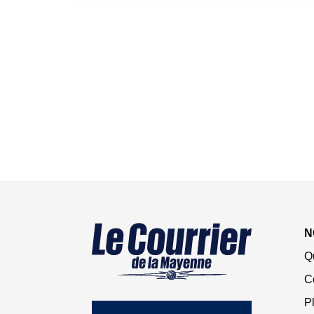
N
Q
C
Pl