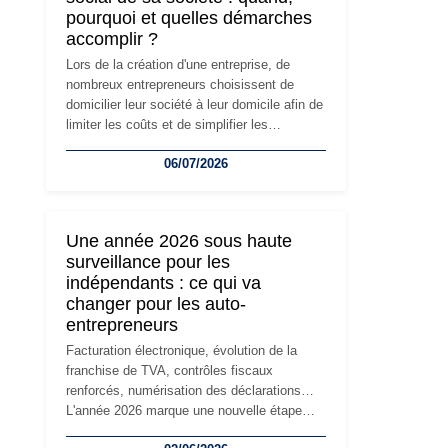
pourquoi et quelles démarches
accomplir ?
Lors de la création d'une entreprise, de
nombreux entrepreneurs choisissent de
domicilier leur société à leur domicile afin de
limiter les coûts et de simplifier les
démarches. Mais avec le développement de
06/07/2026
l'activité, cette solution peut rapidement
devenir inadaptée. Déménagement dans des
locaux professionnels, recrutement, image
de marque… Le changement d'adresse du
Une année 2026 sous haute
siège social répond souvent à une nouvelle
surveillance pour les
étape de la vie de l'entreprise et implique
indépendants : ce qui va
plusieurs formalités obligatoires.
changer pour les auto-
entrepreneurs
Facturation électronique, évolution de la
franchise de TVA, contrôles fiscaux
renforcés, numérisation des déclarations…
L'année 2026 marque une nouvelle étape
dans la modernisation des obligations des