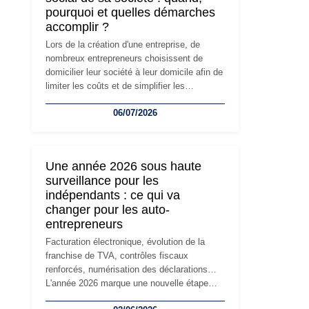
pourquoi et quelles démarches
accomplir ?
Lors de la création d'une entreprise, de
nombreux entrepreneurs choisissent de
domicilier leur société à leur domicile afin de
limiter les coûts et de simplifier les
démarches. Mais avec le développement de
06/07/2026
l'activité, cette solution peut rapidement
devenir inadaptée. Déménagement dans des
locaux professionnels, recrutement, image
de marque… Le changement d'adresse du
Une année 2026 sous haute
siège social répond souvent à une nouvelle
surveillance pour les
étape de la vie de l'entreprise et implique
indépendants : ce qui va
plusieurs formalités obligatoires.
changer pour les auto-
entrepreneurs
Facturation électronique, évolution de la
franchise de TVA, contrôles fiscaux
renforcés, numérisation des déclarations…
L'année 2026 marque une nouvelle étape
dans la modernisation des obligations des