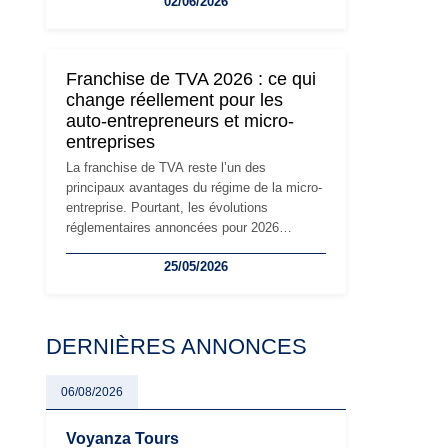
02/06/2026
travailleurs indépendants. Si le régime de la
micro-entreprise conserve sa simplicité et
son attractivité, les auto-entrepreneurs
devront s'adapter à un environnement
Franchise de TVA 2026 : ce qui
réglementaire plus exigeant. Décryptage des
change réellement pour les
principaux changements et des précautions
auto-entrepreneurs et micro-
à prendre pour éviter les mauvaises
entreprises
surprises.
La franchise de TVA reste l’un des
principaux avantages du régime de la micro-
entreprise. Pourtant, les évolutions
réglementaires annoncées pour 2026
suscitent de nombreuses interrogations chez
25/05/2026
les auto-entrepreneurs, artisans et
freelances. Seuils de chiffre d’affaires,
obligations déclaratives, facturation ou
risque de bascule vers la TVA : les règles
DERNIÈRES ANNONCES
évoluent dans un contexte de contrôle
renforcé et de modernisation fiscale qui
oblige les indépendants à rester
06/08/2026
particulièrement vigilants.
Voyanza Tours