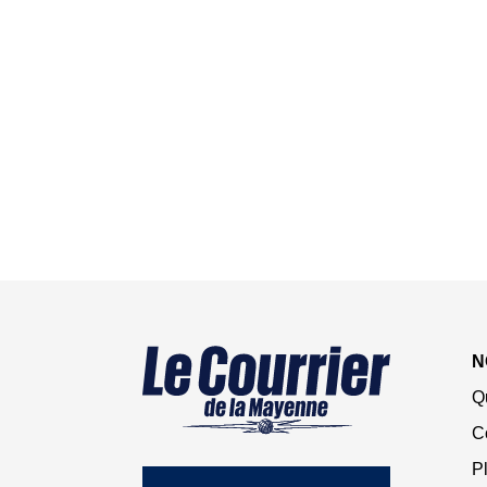
N
Q
C
Pl