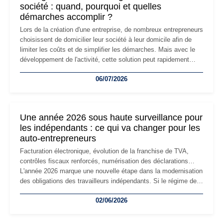
société : quand, pourquoi et quelles
démarches accomplir ?
Lors de la création d'une entreprise, de nombreux entrepreneurs
choisissent de domicilier leur société à leur domicile afin de
limiter les coûts et de simplifier les démarches. Mais avec le
développement de l'activité, cette solution peut rapidement
devenir inadaptée. Déménagement dans des locaux
06/07/2026
professionnels, recrutement, image de marque… Le
changement d'adresse du siège social répond souvent à une
nouvelle étape de la vie de l'entreprise et implique plusieurs
formalités obligatoires.
Une année 2026 sous haute surveillance pour
les indépendants : ce qui va changer pour les
auto-entrepreneurs
Facturation électronique, évolution de la franchise de TVA,
contrôles fiscaux renforcés, numérisation des déclarations…
L'année 2026 marque une nouvelle étape dans la modernisation
des obligations des travailleurs indépendants. Si le régime de
la micro-entreprise conserve sa simplicité et son attractivité,
02/06/2026
les auto-entrepreneurs devront s'adapter à un environnement
réglementaire plus exigeant. Décryptage des principaux
changements et des précautions à prendre pour éviter les