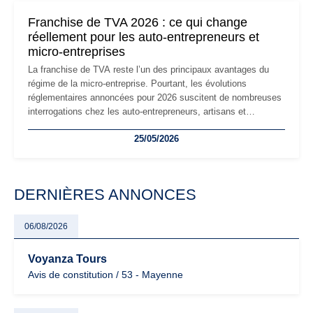
mauvaises surprises.
Franchise de TVA 2026 : ce qui change
réellement pour les auto-entrepreneurs et
micro-entreprises
La franchise de TVA reste l’un des principaux avantages du
régime de la micro-entreprise. Pourtant, les évolutions
réglementaires annoncées pour 2026 suscitent de nombreuses
interrogations chez les auto-entrepreneurs, artisans et
freelances. Seuils de chiffre d’affaires, obligations déclaratives,
25/05/2026
facturation ou risque de bascule vers la TVA : les règles
évoluent dans un contexte de contrôle renforcé et de
modernisation fiscale qui oblige les indépendants à rester
particulièrement vigilants.
DERNIÈRES ANNONCES
06/08/2026
Voyanza Tours
Avis de constitution / 53 - Mayenne