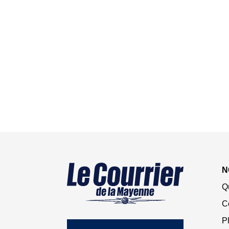
N
Q
C
Pl