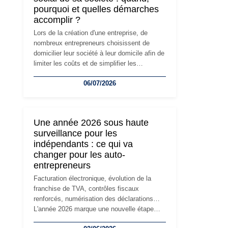
pourquoi et quelles démarches
accomplir ?
Lors de la création d'une entreprise, de
nombreux entrepreneurs choisissent de
domicilier leur société à leur domicile afin de
limiter les coûts et de simplifier les
démarches. Mais avec le développement de
06/07/2026
l'activité, cette solution peut rapidement
devenir inadaptée. Déménagement dans des
locaux professionnels, recrutement, image
de marque… Le changement d'adresse du
Une année 2026 sous haute
siège social répond souvent à une nouvelle
surveillance pour les
étape de la vie de l'entreprise et implique
indépendants : ce qui va
plusieurs formalités obligatoires.
changer pour les auto-
entrepreneurs
Facturation électronique, évolution de la
franchise de TVA, contrôles fiscaux
renforcés, numérisation des déclarations…
L'année 2026 marque une nouvelle étape
dans la modernisation des obligations des