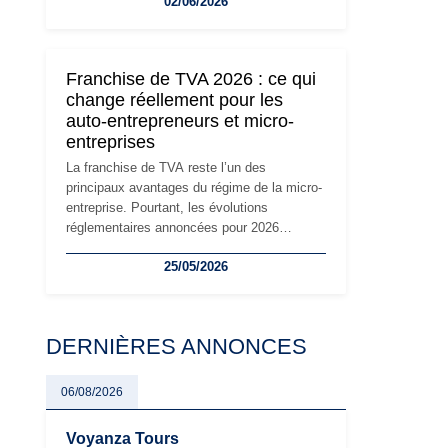
02/06/2026
travailleurs indépendants. Si le régime de la
micro-entreprise conserve sa simplicité et
son attractivité, les auto-entrepreneurs
devront s'adapter à un environnement
Franchise de TVA 2026 : ce qui
réglementaire plus exigeant. Décryptage des
change réellement pour les
principaux changements et des précautions
auto-entrepreneurs et micro-
à prendre pour éviter les mauvaises
entreprises
surprises.
La franchise de TVA reste l’un des
principaux avantages du régime de la micro-
entreprise. Pourtant, les évolutions
réglementaires annoncées pour 2026
suscitent de nombreuses interrogations chez
25/05/2026
les auto-entrepreneurs, artisans et
freelances. Seuils de chiffre d’affaires,
obligations déclaratives, facturation ou
risque de bascule vers la TVA : les règles
DERNIÈRES ANNONCES
évoluent dans un contexte de contrôle
renforcé et de modernisation fiscale qui
oblige les indépendants à rester
06/08/2026
particulièrement vigilants.
Voyanza Tours