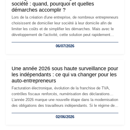
société : quand, pourquoi et quelles
démarches accomplir ?
Lors de la création d'une entreprise, de nombreux entrepreneurs
choisissent de domicilier leur société à leur domicile afin de
limiter les coûts et de simplifier les démarches. Mais avec le
développement de l'activité, cette solution peut rapidement
devenir inadaptée. Déménagement dans des locaux
06/07/2026
professionnels, recrutement, image de marque… Le
changement d'adresse du siège social répond souvent à une
nouvelle étape de la vie de l'entreprise et implique plusieurs
formalités obligatoires.
Une année 2026 sous haute surveillance pour
les indépendants : ce qui va changer pour les
auto-entrepreneurs
Facturation électronique, évolution de la franchise de TVA,
contrôles fiscaux renforcés, numérisation des déclarations…
L'année 2026 marque une nouvelle étape dans la modernisation
des obligations des travailleurs indépendants. Si le régime de
la micro-entreprise conserve sa simplicité et son attractivité,
02/06/2026
les auto-entrepreneurs devront s'adapter à un environnement
réglementaire plus exigeant. Décryptage des principaux
changements et des précautions à prendre pour éviter les