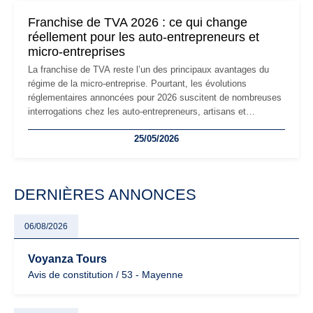
mauvaises surprises.
Franchise de TVA 2026 : ce qui change
réellement pour les auto-entrepreneurs et
micro-entreprises
La franchise de TVA reste l’un des principaux avantages du
régime de la micro-entreprise. Pourtant, les évolutions
réglementaires annoncées pour 2026 suscitent de nombreuses
interrogations chez les auto-entrepreneurs, artisans et
freelances. Seuils de chiffre d’affaires, obligations déclaratives,
25/05/2026
facturation ou risque de bascule vers la TVA : les règles
évoluent dans un contexte de contrôle renforcé et de
modernisation fiscale qui oblige les indépendants à rester
particulièrement vigilants.
DERNIÈRES ANNONCES
06/08/2026
Voyanza Tours
Avis de constitution / 53 - Mayenne