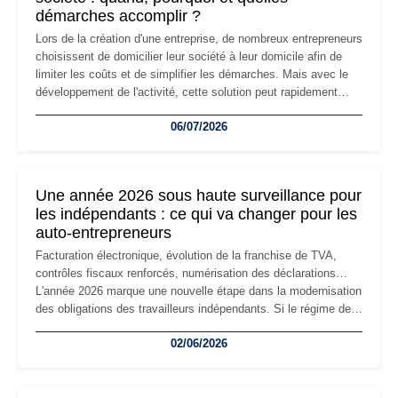
démarches accomplir ?
Lors de la création d'une entreprise, de nombreux entrepreneurs
choisissent de domicilier leur société à leur domicile afin de
limiter les coûts et de simplifier les démarches. Mais avec le
développement de l'activité, cette solution peut rapidement
devenir inadaptée. Déménagement dans des locaux
06/07/2026
professionnels, recrutement, image de marque… Le
changement d'adresse du siège social répond souvent à une
nouvelle étape de la vie de l'entreprise et implique plusieurs
formalités obligatoires.
Une année 2026 sous haute surveillance pour
les indépendants : ce qui va changer pour les
auto-entrepreneurs
Facturation électronique, évolution de la franchise de TVA,
contrôles fiscaux renforcés, numérisation des déclarations…
L'année 2026 marque une nouvelle étape dans la modernisation
des obligations des travailleurs indépendants. Si le régime de
la micro-entreprise conserve sa simplicité et son attractivité,
02/06/2026
les auto-entrepreneurs devront s'adapter à un environnement
réglementaire plus exigeant. Décryptage des principaux
changements et des précautions à prendre pour éviter les
mauvaises surprises.