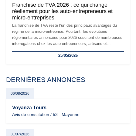
Franchise de TVA 2026 : ce qui change
réellement pour les auto-entrepreneurs et
micro-entreprises
La franchise de TVA reste l’un des principaux avantages du
régime de la micro-entreprise. Pourtant, les évolutions
réglementaires annoncées pour 2026 suscitent de nombreuses
interrogations chez les auto-entrepreneurs, artisans et
freelances. Seuils de chiffre d’affaires, obligations déclaratives,
25/05/2026
facturation ou risque de bascule vers la TVA : les règles
évoluent dans un contexte de contrôle renforcé et de
modernisation fiscale qui oblige les indépendants à rester
particulièrement vigilants.
DERNIÈRES ANNONCES
06/08/2026
Voyanza Tours
Avis de constitution / 53 - Mayenne
31/07/2026