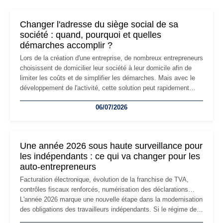
Changer l'adresse du siège social de sa
société : quand, pourquoi et quelles
démarches accomplir ?
Lors de la création d'une entreprise, de nombreux entrepreneurs
choisissent de domicilier leur société à leur domicile afin de
limiter les coûts et de simplifier les démarches. Mais avec le
développement de l'activité, cette solution peut rapidement
devenir inadaptée. Déménagement dans des locaux
06/07/2026
professionnels, recrutement, image de marque… Le
changement d'adresse du siège social répond souvent à une
nouvelle étape de la vie de l'entreprise et implique plusieurs
formalités obligatoires.
Une année 2026 sous haute surveillance pour
les indépendants : ce qui va changer pour les
auto-entrepreneurs
Facturation électronique, évolution de la franchise de TVA,
contrôles fiscaux renforcés, numérisation des déclarations…
L'année 2026 marque une nouvelle étape dans la modernisation
des obligations des travailleurs indépendants. Si le régime de
la micro-entreprise conserve sa simplicité et son attractivité,