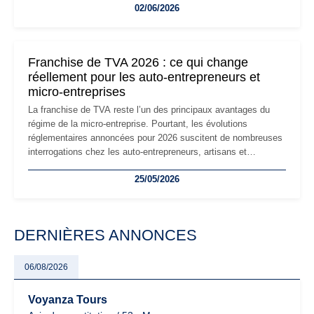
02/06/2026
les auto-entrepreneurs devront s'adapter à un environnement
réglementaire plus exigeant. Décryptage des principaux
changements et des précautions à prendre pour éviter les
mauvaises surprises.
Franchise de TVA 2026 : ce qui change
réellement pour les auto-entrepreneurs et
micro-entreprises
La franchise de TVA reste l’un des principaux avantages du
régime de la micro-entreprise. Pourtant, les évolutions
réglementaires annoncées pour 2026 suscitent de nombreuses
interrogations chez les auto-entrepreneurs, artisans et
freelances. Seuils de chiffre d’affaires, obligations déclaratives,
25/05/2026
facturation ou risque de bascule vers la TVA : les règles
évoluent dans un contexte de contrôle renforcé et de
modernisation fiscale qui oblige les indépendants à rester
particulièrement vigilants.
DERNIÈRES ANNONCES
06/08/2026
Voyanza Tours