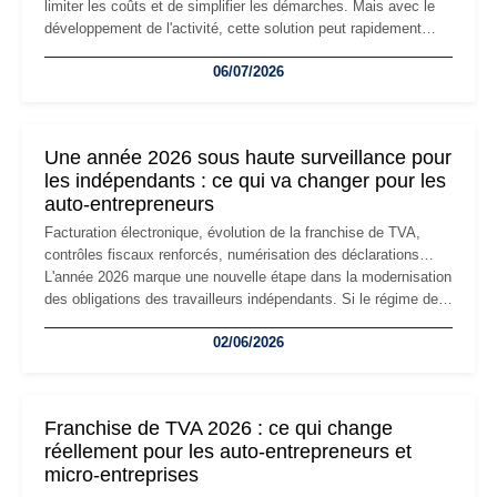
limiter les coûts et de simplifier les démarches. Mais avec le
développement de l'activité, cette solution peut rapidement
devenir inadaptée. Déménagement dans des locaux
06/07/2026
professionnels, recrutement, image de marque… Le
changement d'adresse du siège social répond souvent à une
nouvelle étape de la vie de l'entreprise et implique plusieurs
formalités obligatoires.
Une année 2026 sous haute surveillance pour
les indépendants : ce qui va changer pour les
auto-entrepreneurs
Facturation électronique, évolution de la franchise de TVA,
contrôles fiscaux renforcés, numérisation des déclarations…
L'année 2026 marque une nouvelle étape dans la modernisation
des obligations des travailleurs indépendants. Si le régime de
la micro-entreprise conserve sa simplicité et son attractivité,
02/06/2026
les auto-entrepreneurs devront s'adapter à un environnement
réglementaire plus exigeant. Décryptage des principaux
changements et des précautions à prendre pour éviter les
mauvaises surprises.
Franchise de TVA 2026 : ce qui change
réellement pour les auto-entrepreneurs et
micro-entreprises