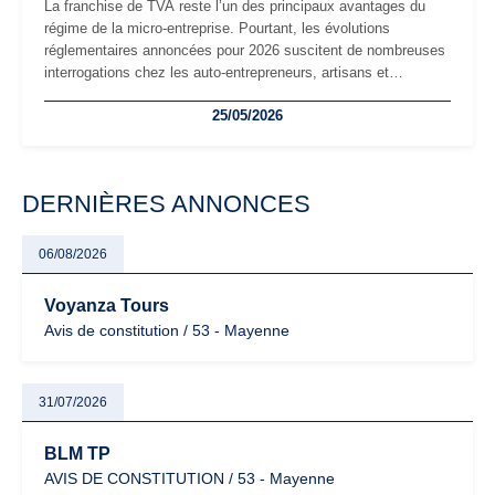
La franchise de TVA reste l’un des principaux avantages du
régime de la micro-entreprise. Pourtant, les évolutions
réglementaires annoncées pour 2026 suscitent de nombreuses
interrogations chez les auto-entrepreneurs, artisans et
freelances. Seuils de chiffre d’affaires, obligations déclaratives,
25/05/2026
facturation ou risque de bascule vers la TVA : les règles
évoluent dans un contexte de contrôle renforcé et de
modernisation fiscale qui oblige les indépendants à rester
particulièrement vigilants.
DERNIÈRES ANNONCES
06/08/2026
Voyanza Tours
Avis de constitution / 53 - Mayenne
31/07/2026
BLM TP
AVIS DE CONSTITUTION / 53 - Mayenne