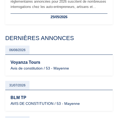
réglementaires annoncées pour 2026 suscitent de nombreuses
interrogations chez les auto-entrepreneurs, artisans et
freelances. Seuils de chiffre d’affaires, obligations déclaratives,
25/05/2026
facturation ou risque de bascule vers la TVA : les règles
évoluent dans un contexte de contrôle renforcé et de
modernisation fiscale qui oblige les indépendants à rester
particulièrement vigilants.
DERNIÈRES ANNONCES
06/08/2026
Voyanza Tours
Avis de constitution / 53 - Mayenne
31/07/2026
BLM TP
AVIS DE CONSTITUTION / 53 - Mayenne