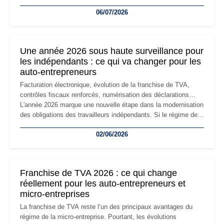
devenir inadaptée. Déménagement dans des locaux
06/07/2026
professionnels, recrutement, image de marque… Le
changement d'adresse du siège social répond souvent à une
nouvelle étape de la vie de l'entreprise et implique plusieurs
formalités obligatoires.
Une année 2026 sous haute surveillance pour
les indépendants : ce qui va changer pour les
auto-entrepreneurs
Facturation électronique, évolution de la franchise de TVA,
contrôles fiscaux renforcés, numérisation des déclarations…
L'année 2026 marque une nouvelle étape dans la modernisation
des obligations des travailleurs indépendants. Si le régime de
la micro-entreprise conserve sa simplicité et son attractivité,
02/06/2026
les auto-entrepreneurs devront s'adapter à un environnement
réglementaire plus exigeant. Décryptage des principaux
changements et des précautions à prendre pour éviter les
mauvaises surprises.
Franchise de TVA 2026 : ce qui change
réellement pour les auto-entrepreneurs et
micro-entreprises
La franchise de TVA reste l’un des principaux avantages du
régime de la micro-entreprise. Pourtant, les évolutions