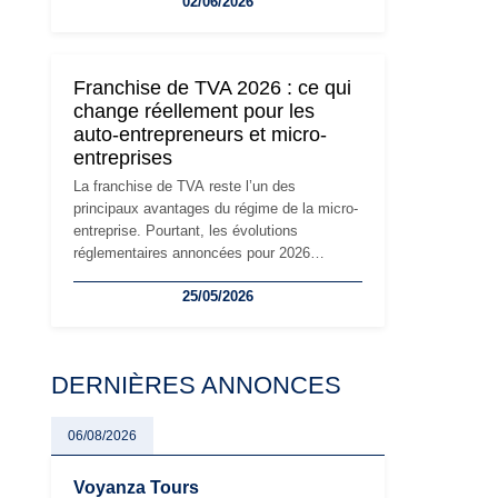
02/06/2026
travailleurs indépendants. Si le régime de la
micro-entreprise conserve sa simplicité et
son attractivité, les auto-entrepreneurs
devront s'adapter à un environnement
Franchise de TVA 2026 : ce qui
réglementaire plus exigeant. Décryptage des
change réellement pour les
principaux changements et des précautions
auto-entrepreneurs et micro-
à prendre pour éviter les mauvaises
entreprises
surprises.
La franchise de TVA reste l’un des
principaux avantages du régime de la micro-
entreprise. Pourtant, les évolutions
réglementaires annoncées pour 2026
suscitent de nombreuses interrogations chez
25/05/2026
les auto-entrepreneurs, artisans et
freelances. Seuils de chiffre d’affaires,
obligations déclaratives, facturation ou
risque de bascule vers la TVA : les règles
DERNIÈRES ANNONCES
évoluent dans un contexte de contrôle
renforcé et de modernisation fiscale qui
oblige les indépendants à rester
06/08/2026
particulièrement vigilants.
Voyanza Tours