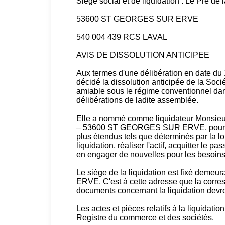
Siège social et de liquidation : Le Pré de 
53600 ST GEORGES SUR ERVE
540 004 439 RCS LAVAL
AVIS DE DISSOLUTION ANTICIPEE
Aux termes d'une délibération en date du 
décidé la dissolution anticipée de la Soc
amiable sous le régime conventionnel dans
délibérations de ladite assemblée.
Elle a nommé comme liquidateur Monsie
– 53600 ST GEORGES SUR ERVE, pour toute
plus étendus tels que déterminés par la lo
liquidation, réaliser l'actif, acquitter le pa
en engager de nouvelles pour les besoins 
Le siège de la liquidation est fixé de
ERVE. C'est à cette adresse que la corre
documents concernant la liquidation devron
Les actes et pièces relatifs à la liquida
Registre du commerce et des sociétés.