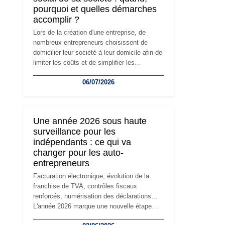
pourquoi et quelles démarches
accomplir ?
Lors de la création d'une entreprise, de
nombreux entrepreneurs choisissent de
domicilier leur société à leur domicile afin de
limiter les coûts et de simplifier les
démarches. Mais avec le développement de
06/07/2026
l'activité, cette solution peut rapidement
devenir inadaptée. Déménagement dans des
locaux professionnels, recrutement, image
de marque… Le changement d'adresse du
Une année 2026 sous haute
siège social répond souvent à une nouvelle
surveillance pour les
étape de la vie de l'entreprise et implique
indépendants : ce qui va
plusieurs formalités obligatoires.
changer pour les auto-
entrepreneurs
Facturation électronique, évolution de la
franchise de TVA, contrôles fiscaux
renforcés, numérisation des déclarations…
L'année 2026 marque une nouvelle étape
dans la modernisation des obligations des