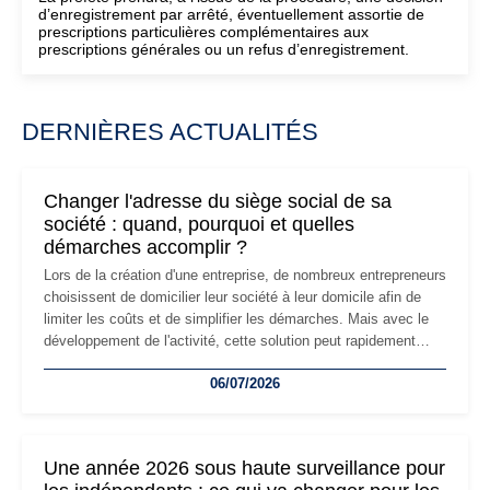
d’enregistrement par arrêté, éventuellement assortie de
prescriptions particulières complémentaires aux
prescriptions générales ou un refus d’enregistrement.
DERNIÈRES ACTUALITÉS
Changer l'adresse du siège social de sa
société : quand, pourquoi et quelles
démarches accomplir ?
Lors de la création d'une entreprise, de nombreux entrepreneurs
choisissent de domicilier leur société à leur domicile afin de
limiter les coûts et de simplifier les démarches. Mais avec le
développement de l'activité, cette solution peut rapidement
devenir inadaptée. Déménagement dans des locaux
06/07/2026
professionnels, recrutement, image de marque… Le
changement d'adresse du siège social répond souvent à une
nouvelle étape de la vie de l'entreprise et implique plusieurs
formalités obligatoires.
Une année 2026 sous haute surveillance pour