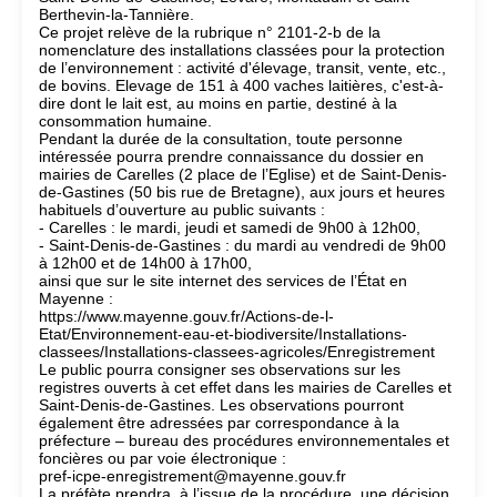
Berthevin-la-Tannière.
Ce projet relève de la rubrique n° 2101-2-b de la
nomenclature des installations classées pour la protection
de l’environnement : activité d'élevage, transit, vente, etc.,
de bovins. Elevage de 151 à 400 vaches laitières, c'est-à-
dire dont le lait est, au moins en partie, destiné à la
consommation humaine.
Pendant la durée de la consultation, toute personne
intéressée pourra prendre connaissance du dossier en
mairies de Carelles (2 place de l’Eglise) et de Saint-Denis-
de-Gastines (50 bis rue de Bretagne), aux jours et heures
habituels d’ouverture au public suivants :
- Carelles : le mardi, jeudi et samedi de 9h00 à 12h00,
- Saint-Denis-de-Gastines : du mardi au vendredi de 9h00
à 12h00 et de 14h00 à 17h00,
ainsi que sur le site internet des services de l’État en
Mayenne :
https://www.mayenne.gouv.fr/Actions-de-l-
Etat/Environnement-eau-et-biodiversite/Installations-
classees/Installations-classees-agricoles/Enregistrement
Le public pourra consigner ses observations sur les
registres ouverts à cet effet dans les mairies de Carelles et
Saint-Denis-de-Gastines. Les observations pourront
également être adressées par correspondance à la
préfecture – bureau des procédures environnementales et
foncières ou par voie électronique :
pref-icpe-enregistrement@mayenne.gouv.fr
La préfète prendra, à l’issue de la procédure, une décision