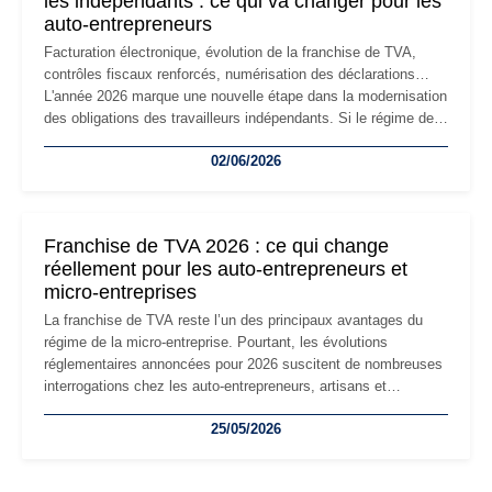
les indépendants : ce qui va changer pour les
auto-entrepreneurs
Facturation électronique, évolution de la franchise de TVA,
contrôles fiscaux renforcés, numérisation des déclarations…
L'année 2026 marque une nouvelle étape dans la modernisation
des obligations des travailleurs indépendants. Si le régime de
la micro-entreprise conserve sa simplicité et son attractivité,
02/06/2026
les auto-entrepreneurs devront s'adapter à un environnement
réglementaire plus exigeant. Décryptage des principaux
changements et des précautions à prendre pour éviter les
mauvaises surprises.
Franchise de TVA 2026 : ce qui change
réellement pour les auto-entrepreneurs et
micro-entreprises
La franchise de TVA reste l’un des principaux avantages du
régime de la micro-entreprise. Pourtant, les évolutions
réglementaires annoncées pour 2026 suscitent de nombreuses
interrogations chez les auto-entrepreneurs, artisans et
freelances. Seuils de chiffre d’affaires, obligations déclaratives,
25/05/2026
facturation ou risque de bascule vers la TVA : les règles
évoluent dans un contexte de contrôle renforcé et de
modernisation fiscale qui oblige les indépendants à rester