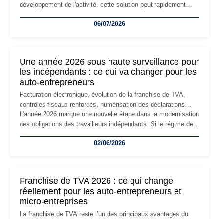
développement de l'activité, cette solution peut rapidement
devenir inadaptée. Déménagement dans des locaux
06/07/2026
professionnels, recrutement, image de marque… Le
changement d'adresse du siège social répond souvent à une
nouvelle étape de la vie de l'entreprise et implique plusieurs
formalités obligatoires.
Une année 2026 sous haute surveillance pour
les indépendants : ce qui va changer pour les
auto-entrepreneurs
Facturation électronique, évolution de la franchise de TVA,
contrôles fiscaux renforcés, numérisation des déclarations…
L'année 2026 marque une nouvelle étape dans la modernisation
des obligations des travailleurs indépendants. Si le régime de
la micro-entreprise conserve sa simplicité et son attractivité,
02/06/2026
les auto-entrepreneurs devront s'adapter à un environnement
réglementaire plus exigeant. Décryptage des principaux
changements et des précautions à prendre pour éviter les
mauvaises surprises.
Franchise de TVA 2026 : ce qui change
réellement pour les auto-entrepreneurs et
micro-entreprises
La franchise de TVA reste l’un des principaux avantages du