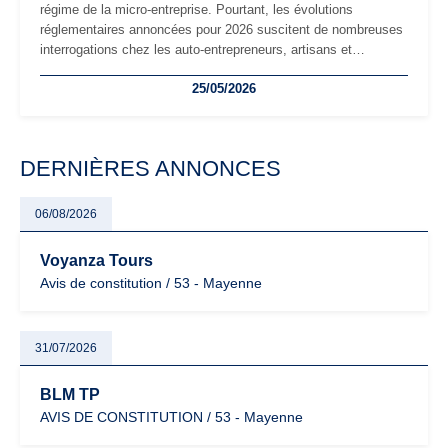
régime de la micro-entreprise. Pourtant, les évolutions
réglementaires annoncées pour 2026 suscitent de nombreuses
interrogations chez les auto-entrepreneurs, artisans et
freelances. Seuils de chiffre d’affaires, obligations déclaratives,
25/05/2026
facturation ou risque de bascule vers la TVA : les règles
évoluent dans un contexte de contrôle renforcé et de
modernisation fiscale qui oblige les indépendants à rester
particulièrement vigilants.
DERNIÈRES ANNONCES
06/08/2026
Voyanza Tours
Avis de constitution / 53 - Mayenne
31/07/2026
BLM TP
AVIS DE CONSTITUTION / 53 - Mayenne