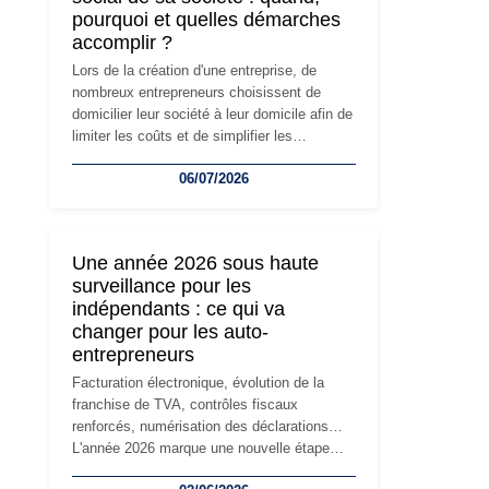
pourquoi et quelles démarches
accomplir ?
Lors de la création d'une entreprise, de
nombreux entrepreneurs choisissent de
domicilier leur société à leur domicile afin de
limiter les coûts et de simplifier les
démarches. Mais avec le développement de
06/07/2026
l'activité, cette solution peut rapidement
devenir inadaptée. Déménagement dans des
locaux professionnels, recrutement, image
de marque… Le changement d'adresse du
Une année 2026 sous haute
siège social répond souvent à une nouvelle
surveillance pour les
étape de la vie de l'entreprise et implique
indépendants : ce qui va
plusieurs formalités obligatoires.
changer pour les auto-
entrepreneurs
Facturation électronique, évolution de la
franchise de TVA, contrôles fiscaux
renforcés, numérisation des déclarations…
L'année 2026 marque une nouvelle étape
dans la modernisation des obligations des