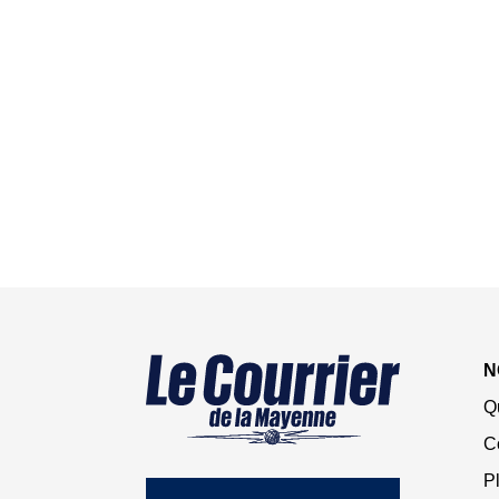
N
Q
C
Pl