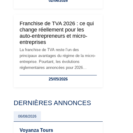
02/06/2026
travailleurs indépendants. Si le régime de la
micro-entreprise conserve sa simplicité et
son attractivité, les auto-entrepreneurs
devront s'adapter à un environnement
Franchise de TVA 2026 : ce qui
réglementaire plus exigeant. Décryptage des
change réellement pour les
principaux changements et des précautions
auto-entrepreneurs et micro-
à prendre pour éviter les mauvaises
entreprises
surprises.
La franchise de TVA reste l’un des
principaux avantages du régime de la micro-
entreprise. Pourtant, les évolutions
réglementaires annoncées pour 2026
suscitent de nombreuses interrogations chez
25/05/2026
les auto-entrepreneurs, artisans et
freelances. Seuils de chiffre d’affaires,
obligations déclaratives, facturation ou
risque de bascule vers la TVA : les règles
DERNIÈRES ANNONCES
évoluent dans un contexte de contrôle
renforcé et de modernisation fiscale qui
oblige les indépendants à rester
06/08/2026
particulièrement vigilants.
Voyanza Tours