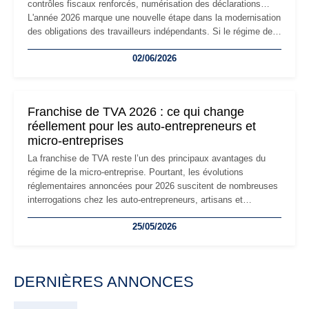
contrôles fiscaux renforcés, numérisation des déclarations…
L'année 2026 marque une nouvelle étape dans la modernisation
des obligations des travailleurs indépendants. Si le régime de
la micro-entreprise conserve sa simplicité et son attractivité,
02/06/2026
les auto-entrepreneurs devront s'adapter à un environnement
réglementaire plus exigeant. Décryptage des principaux
changements et des précautions à prendre pour éviter les
mauvaises surprises.
Franchise de TVA 2026 : ce qui change
réellement pour les auto-entrepreneurs et
micro-entreprises
La franchise de TVA reste l’un des principaux avantages du
régime de la micro-entreprise. Pourtant, les évolutions
réglementaires annoncées pour 2026 suscitent de nombreuses
interrogations chez les auto-entrepreneurs, artisans et
freelances. Seuils de chiffre d’affaires, obligations déclaratives,
25/05/2026
facturation ou risque de bascule vers la TVA : les règles
évoluent dans un contexte de contrôle renforcé et de
modernisation fiscale qui oblige les indépendants à rester
particulièrement vigilants.
DERNIÈRES ANNONCES