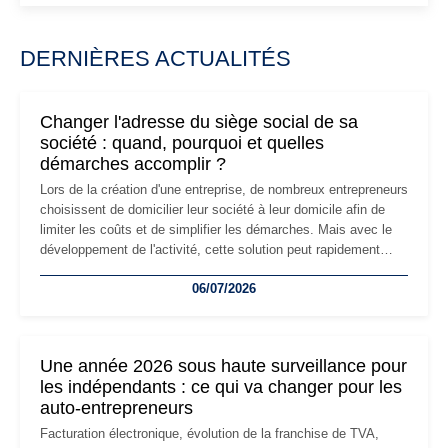
DERNIÈRES ACTUALITÉS
Changer l'adresse du siège social de sa
société : quand, pourquoi et quelles
démarches accomplir ?
Lors de la création d'une entreprise, de nombreux entrepreneurs
choisissent de domicilier leur société à leur domicile afin de
limiter les coûts et de simplifier les démarches. Mais avec le
développement de l'activité, cette solution peut rapidement
devenir inadaptée. Déménagement dans des locaux
06/07/2026
professionnels, recrutement, image de marque… Le
changement d'adresse du siège social répond souvent à une
nouvelle étape de la vie de l'entreprise et implique plusieurs
formalités obligatoires.
Une année 2026 sous haute surveillance pour
les indépendants : ce qui va changer pour les
auto-entrepreneurs
Facturation électronique, évolution de la franchise de TVA,