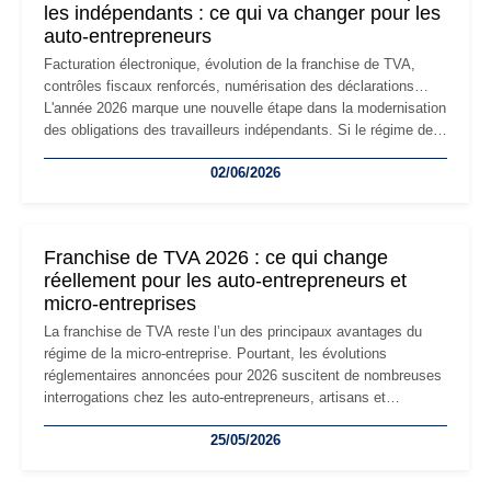
les indépendants : ce qui va changer pour les
auto-entrepreneurs
Facturation électronique, évolution de la franchise de TVA,
contrôles fiscaux renforcés, numérisation des déclarations…
L'année 2026 marque une nouvelle étape dans la modernisation
des obligations des travailleurs indépendants. Si le régime de
la micro-entreprise conserve sa simplicité et son attractivité,
02/06/2026
les auto-entrepreneurs devront s'adapter à un environnement
réglementaire plus exigeant. Décryptage des principaux
changements et des précautions à prendre pour éviter les
mauvaises surprises.
Franchise de TVA 2026 : ce qui change
réellement pour les auto-entrepreneurs et
micro-entreprises
La franchise de TVA reste l’un des principaux avantages du
régime de la micro-entreprise. Pourtant, les évolutions
réglementaires annoncées pour 2026 suscitent de nombreuses
interrogations chez les auto-entrepreneurs, artisans et
freelances. Seuils de chiffre d’affaires, obligations déclaratives,
25/05/2026
facturation ou risque de bascule vers la TVA : les règles
évoluent dans un contexte de contrôle renforcé et de
modernisation fiscale qui oblige les indépendants à rester