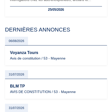
freelances. Seuils de chiffre d’affaires, obligations déclaratives,
25/05/2026
facturation ou risque de bascule vers la TVA : les règles
évoluent dans un contexte de contrôle renforcé et de
modernisation fiscale qui oblige les indépendants à rester
particulièrement vigilants.
DERNIÈRES ANNONCES
06/08/2026
Voyanza Tours
Avis de constitution / 53 - Mayenne
31/07/2026
BLM TP
AVIS DE CONSTITUTION / 53 - Mayenne
31/07/2026