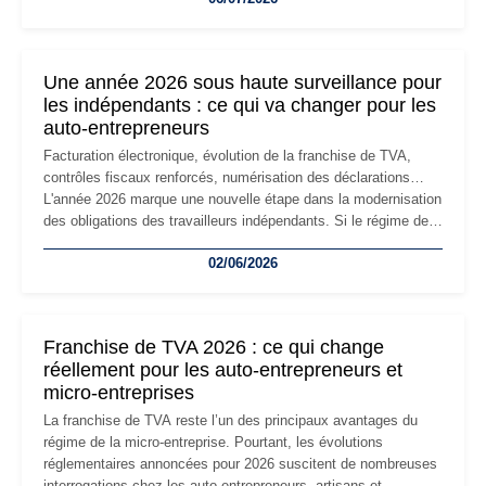
changement d'adresse du siège social répond souvent à une
nouvelle étape de la vie de l'entreprise et implique plusieurs
formalités obligatoires.
Une année 2026 sous haute surveillance pour
les indépendants : ce qui va changer pour les
auto-entrepreneurs
Facturation électronique, évolution de la franchise de TVA,
contrôles fiscaux renforcés, numérisation des déclarations…
L'année 2026 marque une nouvelle étape dans la modernisation
des obligations des travailleurs indépendants. Si le régime de
la micro-entreprise conserve sa simplicité et son attractivité,
02/06/2026
les auto-entrepreneurs devront s'adapter à un environnement
réglementaire plus exigeant. Décryptage des principaux
changements et des précautions à prendre pour éviter les
mauvaises surprises.
Franchise de TVA 2026 : ce qui change
réellement pour les auto-entrepreneurs et
micro-entreprises
La franchise de TVA reste l’un des principaux avantages du
régime de la micro-entreprise. Pourtant, les évolutions
réglementaires annoncées pour 2026 suscitent de nombreuses
interrogations chez les auto-entrepreneurs, artisans et