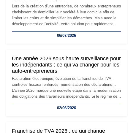
Lors de la création d'une entreprise, de nombreux entrepreneurs
choisissent de domicilier leur société à leur domicile afin de
limiter les coûts et de simplifier les démarches. Mais avec le
développement de l'activité, cette solution peut rapidement
devenir inadaptée. Déménagement dans des locaux
06/07/2026
professionnels, recrutement, image de marque… Le
changement d'adresse du siège social répond souvent à une
nouvelle étape de la vie de l'entreprise et implique plusieurs
formalités obligatoires.
Une année 2026 sous haute surveillance pour
les indépendants : ce qui va changer pour les
auto-entrepreneurs
Facturation électronique, évolution de la franchise de TVA,
contrôles fiscaux renforcés, numérisation des déclarations…
L'année 2026 marque une nouvelle étape dans la modernisation
des obligations des travailleurs indépendants. Si le régime de
la micro-entreprise conserve sa simplicité et son attractivité,
02/06/2026
les auto-entrepreneurs devront s'adapter à un environnement
réglementaire plus exigeant. Décryptage des principaux
changements et des précautions à prendre pour éviter les
mauvaises surprises.
Franchise de TVA 2026 : ce qui change