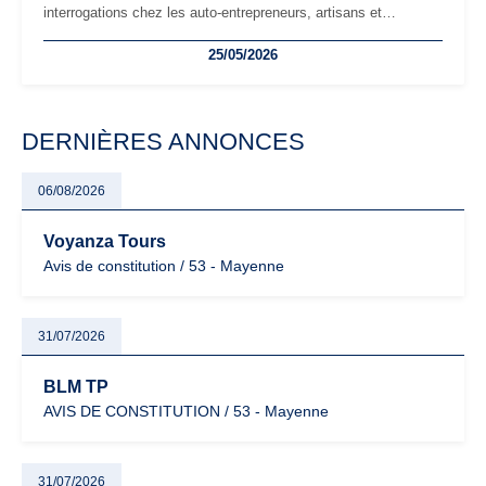
interrogations chez les auto-entrepreneurs, artisans et
freelances. Seuils de chiffre d’affaires, obligations déclaratives,
25/05/2026
facturation ou risque de bascule vers la TVA : les règles
évoluent dans un contexte de contrôle renforcé et de
modernisation fiscale qui oblige les indépendants à rester
particulièrement vigilants.
DERNIÈRES ANNONCES
06/08/2026
Voyanza Tours
Avis de constitution / 53 - Mayenne
31/07/2026
BLM TP
AVIS DE CONSTITUTION / 53 - Mayenne
31/07/2026