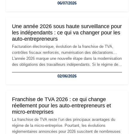
06/07/2026
professionnels, recrutement, image de marque… Le
changement d'adresse du siège social répond souvent à une
nouvelle étape de la vie de l'entreprise et implique plusieurs
formalités obligatoires.
Une année 2026 sous haute surveillance pour
les indépendants : ce qui va changer pour les
auto-entrepreneurs
Facturation électronique, évolution de la franchise de TVA,
contrôles fiscaux renforcés, numérisation des déclarations…
L'année 2026 marque une nouvelle étape dans la modernisation
des obligations des travailleurs indépendants. Si le régime de
la micro-entreprise conserve sa simplicité et son attractivité,
02/06/2026
les auto-entrepreneurs devront s'adapter à un environnement
réglementaire plus exigeant. Décryptage des principaux
changements et des précautions à prendre pour éviter les
mauvaises surprises.
Franchise de TVA 2026 : ce qui change
réellement pour les auto-entrepreneurs et
micro-entreprises
La franchise de TVA reste l’un des principaux avantages du
régime de la micro-entreprise. Pourtant, les évolutions
réglementaires annoncées pour 2026 suscitent de nombreuses