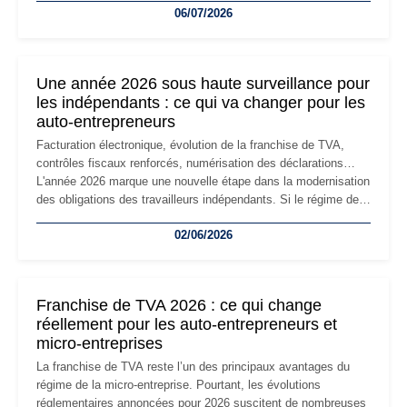
06/07/2026
professionnels, recrutement, image de marque… Le
changement d'adresse du siège social répond souvent à une
nouvelle étape de la vie de l'entreprise et implique plusieurs
formalités obligatoires.
Une année 2026 sous haute surveillance pour
les indépendants : ce qui va changer pour les
auto-entrepreneurs
Facturation électronique, évolution de la franchise de TVA,
contrôles fiscaux renforcés, numérisation des déclarations…
L'année 2026 marque une nouvelle étape dans la modernisation
des obligations des travailleurs indépendants. Si le régime de
la micro-entreprise conserve sa simplicité et son attractivité,
02/06/2026
les auto-entrepreneurs devront s'adapter à un environnement
réglementaire plus exigeant. Décryptage des principaux
changements et des précautions à prendre pour éviter les
mauvaises surprises.
Franchise de TVA 2026 : ce qui change
réellement pour les auto-entrepreneurs et
micro-entreprises
La franchise de TVA reste l’un des principaux avantages du
régime de la micro-entreprise. Pourtant, les évolutions
réglementaires annoncées pour 2026 suscitent de nombreuses