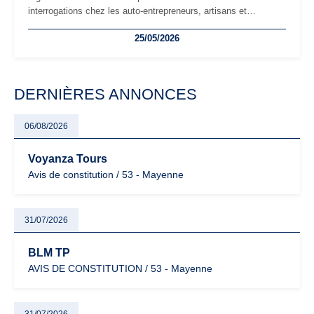
interrogations chez les auto-entrepreneurs, artisans et
freelances. Seuils de chiffre d’affaires, obligations déclaratives,
25/05/2026
facturation ou risque de bascule vers la TVA : les règles
évoluent dans un contexte de contrôle renforcé et de
modernisation fiscale qui oblige les indépendants à rester
particulièrement vigilants.
DERNIÈRES ANNONCES
06/08/2026
Voyanza Tours
Avis de constitution / 53 - Mayenne
31/07/2026
BLM TP
AVIS DE CONSTITUTION / 53 - Mayenne