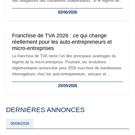
des obligations des travailleurs indépendants. Si le régime de
la micro-entreprise conserve sa simplicité et son attractivité,
02/06/2026
les auto-entrepreneurs devront s'adapter à un environnement
réglementaire plus exigeant. Décryptage des principaux
changements et des précautions à prendre pour éviter les
mauvaises surprises.
Franchise de TVA 2026 : ce qui change
réellement pour les auto-entrepreneurs et
micro-entreprises
La franchise de TVA reste l’un des principaux avantages du
régime de la micro-entreprise. Pourtant, les évolutions
réglementaires annoncées pour 2026 suscitent de nombreuses
interrogations chez les auto-entrepreneurs, artisans et
freelances. Seuils de chiffre d’affaires, obligations déclaratives,
25/05/2026
facturation ou risque de bascule vers la TVA : les règles
évoluent dans un contexte de contrôle renforcé et de
modernisation fiscale qui oblige les indépendants à rester
particulièrement vigilants.
DERNIÈRES ANNONCES
06/08/2026