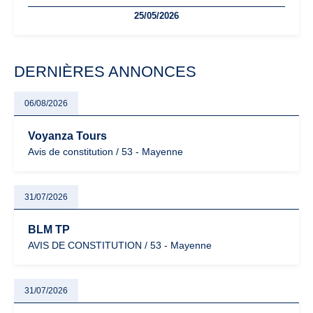
freelances. Seuils de chiffre d’affaires, obligations déclaratives,
25/05/2026
facturation ou risque de bascule vers la TVA : les règles
évoluent dans un contexte de contrôle renforcé et de
modernisation fiscale qui oblige les indépendants à rester
particulièrement vigilants.
DERNIÈRES ANNONCES
06/08/2026
Voyanza Tours
Avis de constitution / 53 - Mayenne
31/07/2026
BLM TP
AVIS DE CONSTITUTION / 53 - Mayenne
31/07/2026