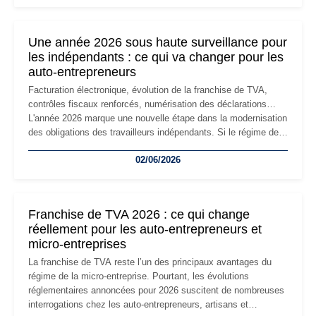
changement d'adresse du siège social répond souvent à une
nouvelle étape de la vie de l'entreprise et implique plusieurs
formalités obligatoires.
Une année 2026 sous haute surveillance pour
les indépendants : ce qui va changer pour les
auto-entrepreneurs
Facturation électronique, évolution de la franchise de TVA,
contrôles fiscaux renforcés, numérisation des déclarations…
L'année 2026 marque une nouvelle étape dans la modernisation
des obligations des travailleurs indépendants. Si le régime de
la micro-entreprise conserve sa simplicité et son attractivité,
02/06/2026
les auto-entrepreneurs devront s'adapter à un environnement
réglementaire plus exigeant. Décryptage des principaux
changements et des précautions à prendre pour éviter les
mauvaises surprises.
Franchise de TVA 2026 : ce qui change
réellement pour les auto-entrepreneurs et
micro-entreprises
La franchise de TVA reste l’un des principaux avantages du
régime de la micro-entreprise. Pourtant, les évolutions
réglementaires annoncées pour 2026 suscitent de nombreuses
interrogations chez les auto-entrepreneurs, artisans et