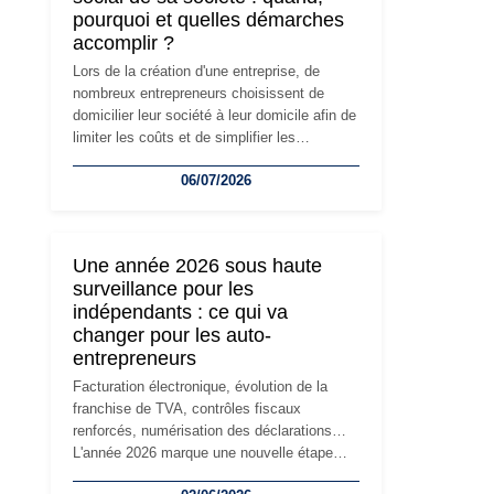
pourquoi et quelles démarches
accomplir ?
Lors de la création d'une entreprise, de
nombreux entrepreneurs choisissent de
domicilier leur société à leur domicile afin de
limiter les coûts et de simplifier les
démarches. Mais avec le développement de
06/07/2026
l'activité, cette solution peut rapidement
devenir inadaptée. Déménagement dans des
locaux professionnels, recrutement, image
de marque… Le changement d'adresse du
Une année 2026 sous haute
siège social répond souvent à une nouvelle
surveillance pour les
étape de la vie de l'entreprise et implique
indépendants : ce qui va
plusieurs formalités obligatoires.
changer pour les auto-
entrepreneurs
Facturation électronique, évolution de la
franchise de TVA, contrôles fiscaux
renforcés, numérisation des déclarations…
L'année 2026 marque une nouvelle étape
dans la modernisation des obligations des