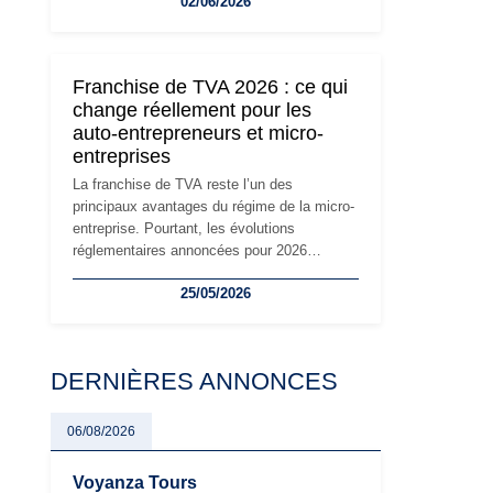
02/06/2026
travailleurs indépendants. Si le régime de la
micro-entreprise conserve sa simplicité et
son attractivité, les auto-entrepreneurs
devront s'adapter à un environnement
Franchise de TVA 2026 : ce qui
réglementaire plus exigeant. Décryptage des
change réellement pour les
principaux changements et des précautions
auto-entrepreneurs et micro-
à prendre pour éviter les mauvaises
entreprises
surprises.
La franchise de TVA reste l’un des
principaux avantages du régime de la micro-
entreprise. Pourtant, les évolutions
réglementaires annoncées pour 2026
suscitent de nombreuses interrogations chez
25/05/2026
les auto-entrepreneurs, artisans et
freelances. Seuils de chiffre d’affaires,
obligations déclaratives, facturation ou
risque de bascule vers la TVA : les règles
DERNIÈRES ANNONCES
évoluent dans un contexte de contrôle
renforcé et de modernisation fiscale qui
oblige les indépendants à rester
06/08/2026
particulièrement vigilants.
Voyanza Tours