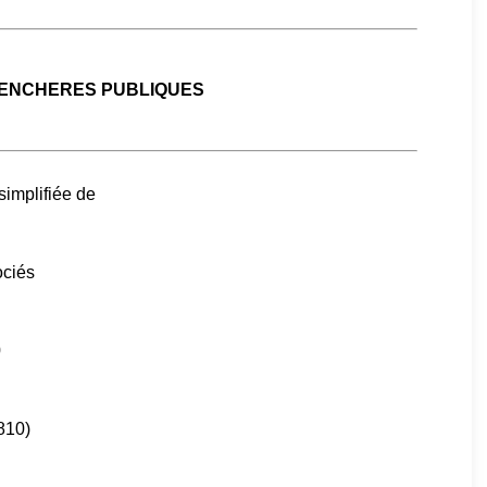
 ENCHERES PUBLIQUES
simplifiée de
ociés
0
810)