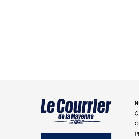
N
Q
C
Pl