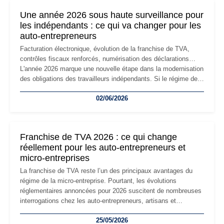
formalités obligatoires.
Une année 2026 sous haute surveillance pour
les indépendants : ce qui va changer pour les
auto-entrepreneurs
Facturation électronique, évolution de la franchise de TVA,
contrôles fiscaux renforcés, numérisation des déclarations…
L'année 2026 marque une nouvelle étape dans la modernisation
des obligations des travailleurs indépendants. Si le régime de
la micro-entreprise conserve sa simplicité et son attractivité,
02/06/2026
les auto-entrepreneurs devront s'adapter à un environnement
réglementaire plus exigeant. Décryptage des principaux
changements et des précautions à prendre pour éviter les
mauvaises surprises.
Franchise de TVA 2026 : ce qui change
réellement pour les auto-entrepreneurs et
micro-entreprises
La franchise de TVA reste l’un des principaux avantages du
régime de la micro-entreprise. Pourtant, les évolutions
réglementaires annoncées pour 2026 suscitent de nombreuses
interrogations chez les auto-entrepreneurs, artisans et
freelances. Seuils de chiffre d’affaires, obligations déclaratives,
25/05/2026
facturation ou risque de bascule vers la TVA : les règles