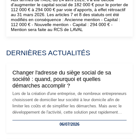
d'augmenter le capital social de 182 000 € pour le porter de
112 000 € à 294 000 € par voie d'apports, à effet rétroactif
au 31 mars 2026. Les articles 7 et 8 des statuts ont été
modifiés en conséquence : Ancienne mention - Capital :
112 000 € - Nouvelle mention - Capital : 294 000 € -
Mention sera faite au RCS de LAVAL
DERNIÈRES ACTUALITÉS
Changer l'adresse du siège social de sa
société : quand, pourquoi et quelles
démarches accomplir ?
Lors de la création d'une entreprise, de nombreux entrepreneurs
choisissent de domicilier leur société à leur domicile afin de
limiter les coûts et de simplifier les démarches. Mais avec le
développement de l'activité, cette solution peut rapidement
devenir inadaptée. Déménagement dans des locaux
06/07/2026
professionnels, recrutement, image de marque… Le
changement d'adresse du siège social répond souvent à une
nouvelle étape de la vie de l'entreprise et implique plusieurs