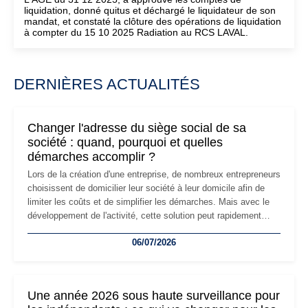
liquidation, donné quitus et déchargé le liquidateur de son
mandat, et constaté la clôture des opérations de liquidation
à compter du 15 10 2025 Radiation au RCS LAVAL.
DERNIÈRES ACTUALITÉS
Changer l'adresse du siège social de sa
société : quand, pourquoi et quelles
démarches accomplir ?
Lors de la création d'une entreprise, de nombreux entrepreneurs
choisissent de domicilier leur société à leur domicile afin de
limiter les coûts et de simplifier les démarches. Mais avec le
développement de l'activité, cette solution peut rapidement
devenir inadaptée. Déménagement dans des locaux
06/07/2026
professionnels, recrutement, image de marque… Le
changement d'adresse du siège social répond souvent à une
nouvelle étape de la vie de l'entreprise et implique plusieurs
formalités obligatoires.
Une année 2026 sous haute surveillance pour