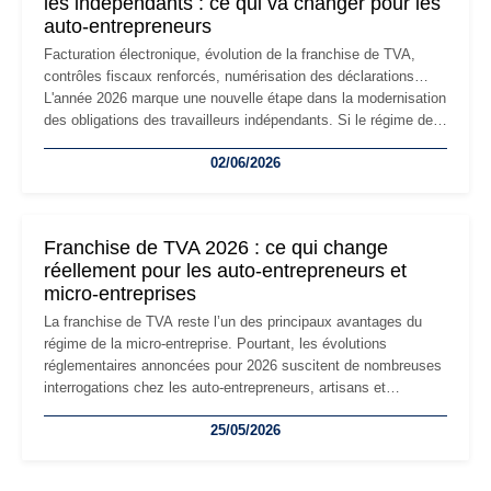
les indépendants : ce qui va changer pour les
auto-entrepreneurs
Facturation électronique, évolution de la franchise de TVA,
contrôles fiscaux renforcés, numérisation des déclarations…
L'année 2026 marque une nouvelle étape dans la modernisation
des obligations des travailleurs indépendants. Si le régime de
la micro-entreprise conserve sa simplicité et son attractivité,
02/06/2026
les auto-entrepreneurs devront s'adapter à un environnement
réglementaire plus exigeant. Décryptage des principaux
changements et des précautions à prendre pour éviter les
mauvaises surprises.
Franchise de TVA 2026 : ce qui change
réellement pour les auto-entrepreneurs et
micro-entreprises
La franchise de TVA reste l’un des principaux avantages du
régime de la micro-entreprise. Pourtant, les évolutions
réglementaires annoncées pour 2026 suscitent de nombreuses
interrogations chez les auto-entrepreneurs, artisans et
freelances. Seuils de chiffre d’affaires, obligations déclaratives,
25/05/2026
facturation ou risque de bascule vers la TVA : les règles
évoluent dans un contexte de contrôle renforcé et de
modernisation fiscale qui oblige les indépendants à rester