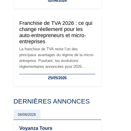
02/06/2026
travailleurs indépendants. Si le régime de la
micro-entreprise conserve sa simplicité et
son attractivité, les auto-entrepreneurs
devront s'adapter à un environnement
Franchise de TVA 2026 : ce qui
réglementaire plus exigeant. Décryptage des
change réellement pour les
principaux changements et des précautions
auto-entrepreneurs et micro-
à prendre pour éviter les mauvaises
entreprises
surprises.
La franchise de TVA reste l’un des
principaux avantages du régime de la micro-
entreprise. Pourtant, les évolutions
réglementaires annoncées pour 2026
suscitent de nombreuses interrogations chez
25/05/2026
les auto-entrepreneurs, artisans et
freelances. Seuils de chiffre d’affaires,
obligations déclaratives, facturation ou
risque de bascule vers la TVA : les règles
DERNIÈRES ANNONCES
évoluent dans un contexte de contrôle
renforcé et de modernisation fiscale qui
oblige les indépendants à rester
06/08/2026
particulièrement vigilants.
Voyanza Tours