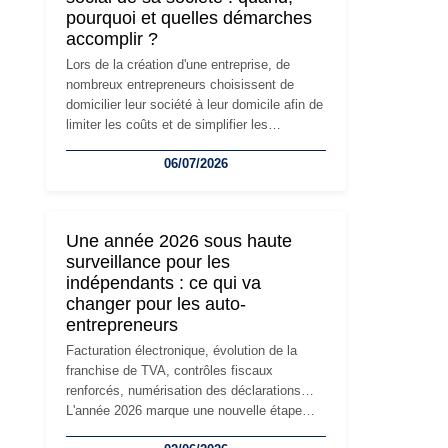
pourquoi et quelles démarches
accomplir ?
Lors de la création d'une entreprise, de
nombreux entrepreneurs choisissent de
domicilier leur société à leur domicile afin de
limiter les coûts et de simplifier les
démarches. Mais avec le développement de
06/07/2026
l'activité, cette solution peut rapidement
devenir inadaptée. Déménagement dans des
locaux professionnels, recrutement, image
de marque… Le changement d'adresse du
Une année 2026 sous haute
siège social répond souvent à une nouvelle
surveillance pour les
étape de la vie de l'entreprise et implique
indépendants : ce qui va
plusieurs formalités obligatoires.
changer pour les auto-
entrepreneurs
Facturation électronique, évolution de la
franchise de TVA, contrôles fiscaux
renforcés, numérisation des déclarations…
L'année 2026 marque une nouvelle étape
dans la modernisation des obligations des