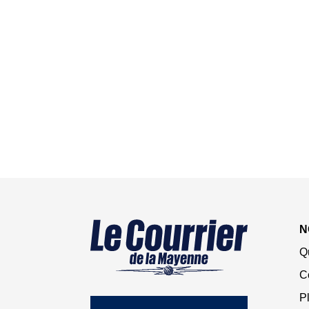
N
Q
C
Pl