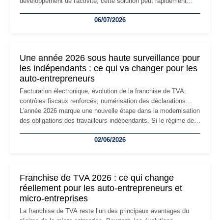
développement de l'activité, cette solution peut rapidement
devenir inadaptée. Déménagement dans des locaux
06/07/2026
professionnels, recrutement, image de marque… Le
changement d'adresse du siège social répond souvent à une
nouvelle étape de la vie de l'entreprise et implique plusieurs
formalités obligatoires.
Une année 2026 sous haute surveillance pour
les indépendants : ce qui va changer pour les
auto-entrepreneurs
Facturation électronique, évolution de la franchise de TVA,
contrôles fiscaux renforcés, numérisation des déclarations…
L'année 2026 marque une nouvelle étape dans la modernisation
des obligations des travailleurs indépendants. Si le régime de
la micro-entreprise conserve sa simplicité et son attractivité,
02/06/2026
les auto-entrepreneurs devront s'adapter à un environnement
réglementaire plus exigeant. Décryptage des principaux
changements et des précautions à prendre pour éviter les
mauvaises surprises.
Franchise de TVA 2026 : ce qui change
réellement pour les auto-entrepreneurs et
micro-entreprises
La franchise de TVA reste l’un des principaux avantages du