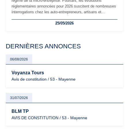
régime de la micro-entreprise. Pourtant, les évolutions
réglementaires annoncées pour 2026 suscitent de nombreuses
interrogations chez les auto-entrepreneurs, artisans et
freelances. Seuils de chiffre d’affaires, obligations déclaratives,
25/05/2026
facturation ou risque de bascule vers la TVA : les règles
évoluent dans un contexte de contrôle renforcé et de
modernisation fiscale qui oblige les indépendants à rester
particulièrement vigilants.
DERNIÈRES ANNONCES
06/08/2026
Voyanza Tours
Avis de constitution / 53 - Mayenne
31/07/2026
BLM TP
AVIS DE CONSTITUTION / 53 - Mayenne