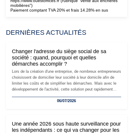
https://www.ouestoffices.fr (rubrique "vente aux enchères
mobilières")
Paiement comptant TVA 20% et frais 14.28% en sus
DERNIÈRES ACTUALITÉS
Changer l'adresse du siège social de sa
société : quand, pourquoi et quelles
démarches accomplir ?
Lors de la création d'une entreprise, de nombreux entrepreneurs
choisissent de domicilier leur société à leur domicile afin de
limiter les coûts et de simplifier les démarches. Mais avec le
développement de l'activité, cette solution peut rapidement
devenir inadaptée. Déménagement dans des locaux
06/07/2026
professionnels, recrutement, image de marque… Le
changement d'adresse du siège social répond souvent à une
nouvelle étape de la vie de l'entreprise et implique plusieurs
formalités obligatoires.
Une année 2026 sous haute surveillance pour
les indépendants : ce qui va changer pour les