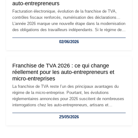
auto-entrepreneurs
Facturation électronique, évolution de la franchise de TVA,
contrôles fiscaux renforcés, numérisation des déclarations…
L'année 2026 marque une nouvelle étape dans la modernisation
des obligations des travailleurs indépendants. Si le régime de
la micro-entreprise conserve sa simplicité et son attractivité,
02/06/2026
les auto-entrepreneurs devront s'adapter à un environnement
réglementaire plus exigeant. Décryptage des principaux
changements et des précautions à prendre pour éviter les
mauvaises surprises.
Franchise de TVA 2026 : ce qui change
réellement pour les auto-entrepreneurs et
micro-entreprises
La franchise de TVA reste l’un des principaux avantages du
régime de la micro-entreprise. Pourtant, les évolutions
réglementaires annoncées pour 2026 suscitent de nombreuses
interrogations chez les auto-entrepreneurs, artisans et
freelances. Seuils de chiffre d’affaires, obligations déclaratives,
25/05/2026
facturation ou risque de bascule vers la TVA : les règles
évoluent dans un contexte de contrôle renforcé et de
modernisation fiscale qui oblige les indépendants à rester
particulièrement vigilants.