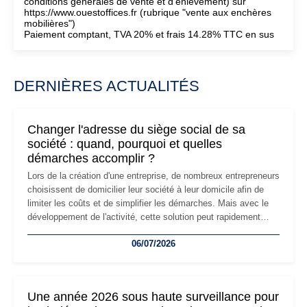
conditions générales de vente et d'enlèvement) sur
https://www.ouestoffices.fr (rubrique "vente aux enchères
mobilières")
Paiement comptant, TVA 20% et frais 14.28% TTC en sus
DERNIÈRES ACTUALITÉS
Changer l'adresse du siège social de sa
société : quand, pourquoi et quelles
démarches accomplir ?
Lors de la création d'une entreprise, de nombreux entrepreneurs
choisissent de domicilier leur société à leur domicile afin de
limiter les coûts et de simplifier les démarches. Mais avec le
développement de l'activité, cette solution peut rapidement
devenir inadaptée. Déménagement dans des locaux
06/07/2026
professionnels, recrutement, image de marque… Le
changement d'adresse du siège social répond souvent à une
nouvelle étape de la vie de l'entreprise et implique plusieurs
formalités obligatoires.
Une année 2026 sous haute surveillance pour