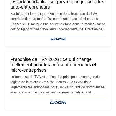
les indépendants : ce qui va changer pour les
auto-entrepreneurs
Facturation électronique, évolution de la franchise de TVA,
contrôles fiscaux renforcés, numérisation des déclarations…
L'année 2026 marque une nouvelle étape dans la modernisation
des obligations des travailleurs indépendants. Si le régime de
la micro-entreprise conserve sa simplicité et son attractivité,
02/06/2026
les auto-entrepreneurs devront s'adapter à un environnement
réglementaire plus exigeant. Décryptage des principaux
changements et des précautions à prendre pour éviter les
mauvaises surprises.
Franchise de TVA 2026 : ce qui change
réellement pour les auto-entrepreneurs et
micro-entreprises
La franchise de TVA reste l’un des principaux avantages du
régime de la micro-entreprise. Pourtant, les évolutions
réglementaires annoncées pour 2026 suscitent de nombreuses
interrogations chez les auto-entrepreneurs, artisans et
freelances. Seuils de chiffre d’affaires, obligations déclaratives,
25/05/2026
facturation ou risque de bascule vers la TVA : les règles
évoluent dans un contexte de contrôle renforcé et de
modernisation fiscale qui oblige les indépendants à rester