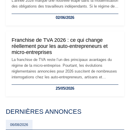
L'année 2026 marque une nouvelle étape dans la modernisation
des obligations des travailleurs indépendants. Si le régime de
la micro-entreprise conserve sa simplicité et son attractivité,
02/06/2026
les auto-entrepreneurs devront s'adapter à un environnement
réglementaire plus exigeant. Décryptage des principaux
changements et des précautions à prendre pour éviter les
mauvaises surprises.
Franchise de TVA 2026 : ce qui change
réellement pour les auto-entrepreneurs et
micro-entreprises
La franchise de TVA reste l’un des principaux avantages du
régime de la micro-entreprise. Pourtant, les évolutions
réglementaires annoncées pour 2026 suscitent de nombreuses
interrogations chez les auto-entrepreneurs, artisans et
freelances. Seuils de chiffre d’affaires, obligations déclaratives,
25/05/2026
facturation ou risque de bascule vers la TVA : les règles
évoluent dans un contexte de contrôle renforcé et de
modernisation fiscale qui oblige les indépendants à rester
particulièrement vigilants.
DERNIÈRES ANNONCES
06/08/2026