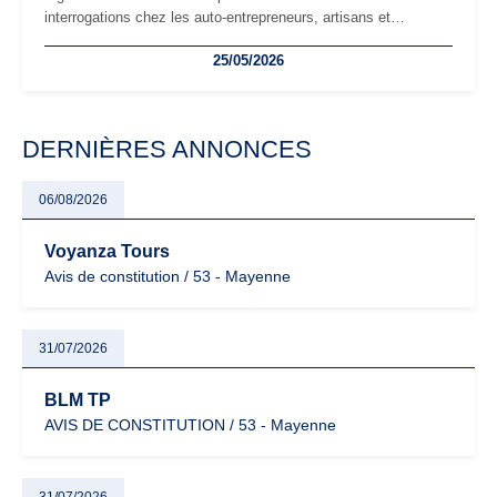
interrogations chez les auto-entrepreneurs, artisans et
freelances. Seuils de chiffre d’affaires, obligations déclaratives,
25/05/2026
facturation ou risque de bascule vers la TVA : les règles
évoluent dans un contexte de contrôle renforcé et de
modernisation fiscale qui oblige les indépendants à rester
particulièrement vigilants.
DERNIÈRES ANNONCES
06/08/2026
Voyanza Tours
Avis de constitution / 53 - Mayenne
31/07/2026
BLM TP
AVIS DE CONSTITUTION / 53 - Mayenne