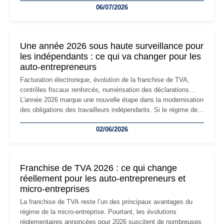
06/07/2026
professionnels, recrutement, image de marque… Le
changement d'adresse du siège social répond souvent à une
nouvelle étape de la vie de l'entreprise et implique plusieurs
formalités obligatoires.
Une année 2026 sous haute surveillance pour
les indépendants : ce qui va changer pour les
auto-entrepreneurs
Facturation électronique, évolution de la franchise de TVA,
contrôles fiscaux renforcés, numérisation des déclarations…
L'année 2026 marque une nouvelle étape dans la modernisation
des obligations des travailleurs indépendants. Si le régime de
la micro-entreprise conserve sa simplicité et son attractivité,
02/06/2026
les auto-entrepreneurs devront s'adapter à un environnement
réglementaire plus exigeant. Décryptage des principaux
changements et des précautions à prendre pour éviter les
mauvaises surprises.
Franchise de TVA 2026 : ce qui change
réellement pour les auto-entrepreneurs et
micro-entreprises
La franchise de TVA reste l’un des principaux avantages du
régime de la micro-entreprise. Pourtant, les évolutions
réglementaires annoncées pour 2026 suscitent de nombreuses