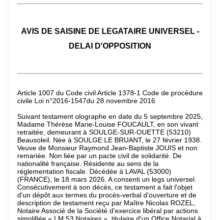
AVIS DE SAISINE DE LEGATAIRE UNIVERSEL -
DELAI D'OPPOSITION
Article 1007 du Code civil Article 1378-1 Code de procédure
civile Loi n°2016-1547du 28 novembre 2016
Suivant testament olographe en date du 5 septembre 2025,
Madame Thérèse Marie-Louise FOUCAULT, en son vivant
retraitée, demeurant à SOULGE-SUR-OUETTE (53210)
Beausoleil. Née à SOULGE LE BRUANT, le 27 février 1938.
Veuve de Monsieur Raymond Jean-Baptiste JOUIS et non
remariée. Non liée par un pacte civil de solidarité. De
nationalité française. Résidente au sens de la
réglementation fiscale. Décédée à LAVAL (53000)
(FRANCE), le 18 mars 2026. A consenti un legs universel.
Consécutivement à son décès, ce testament a fait l'objet
d'un dépôt aux termes du procès-verbal d'ouverture et de
description de testament reçu par Maître Nicolas ROZEL,
Notaire Associé de la Société d'exercice libéral par actions
simplifiée « LM 53 Notaires », titulaire d'un Office Notarial à