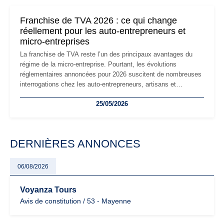
changements et des précautions à prendre pour éviter les
mauvaises surprises.
Franchise de TVA 2026 : ce qui change
réellement pour les auto-entrepreneurs et
micro-entreprises
La franchise de TVA reste l’un des principaux avantages du
régime de la micro-entreprise. Pourtant, les évolutions
réglementaires annoncées pour 2026 suscitent de nombreuses
interrogations chez les auto-entrepreneurs, artisans et
freelances. Seuils de chiffre d’affaires, obligations déclaratives,
25/05/2026
facturation ou risque de bascule vers la TVA : les règles
évoluent dans un contexte de contrôle renforcé et de
modernisation fiscale qui oblige les indépendants à rester
particulièrement vigilants.
DERNIÈRES ANNONCES
06/08/2026
Voyanza Tours
Avis de constitution / 53 - Mayenne