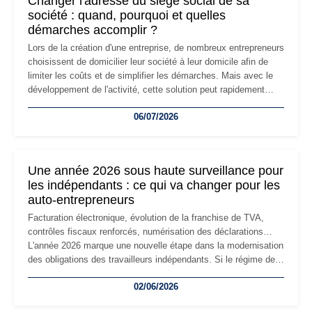
Changer l'adresse du siège social de sa
société : quand, pourquoi et quelles
démarches accomplir ?
Lors de la création d'une entreprise, de nombreux entrepreneurs
choisissent de domicilier leur société à leur domicile afin de
limiter les coûts et de simplifier les démarches. Mais avec le
développement de l'activité, cette solution peut rapidement
devenir inadaptée. Déménagement dans des locaux
06/07/2026
professionnels, recrutement, image de marque… Le
changement d'adresse du siège social répond souvent à une
nouvelle étape de la vie de l'entreprise et implique plusieurs
formalités obligatoires.
Une année 2026 sous haute surveillance pour
les indépendants : ce qui va changer pour les
auto-entrepreneurs
Facturation électronique, évolution de la franchise de TVA,
contrôles fiscaux renforcés, numérisation des déclarations…
L'année 2026 marque une nouvelle étape dans la modernisation
des obligations des travailleurs indépendants. Si le régime de
la micro-entreprise conserve sa simplicité et son attractivité,
02/06/2026
les auto-entrepreneurs devront s'adapter à un environnement
réglementaire plus exigeant. Décryptage des principaux