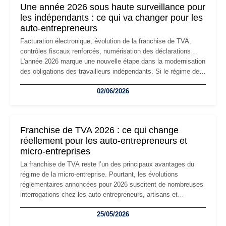
Une année 2026 sous haute surveillance pour
les indépendants : ce qui va changer pour les
auto-entrepreneurs
Facturation électronique, évolution de la franchise de TVA,
contrôles fiscaux renforcés, numérisation des déclarations…
L'année 2026 marque une nouvelle étape dans la modernisation
des obligations des travailleurs indépendants. Si le régime de
la micro-entreprise conserve sa simplicité et son attractivité,
02/06/2026
les auto-entrepreneurs devront s'adapter à un environnement
réglementaire plus exigeant. Décryptage des principaux
changements et des précautions à prendre pour éviter les
mauvaises surprises.
Franchise de TVA 2026 : ce qui change
réellement pour les auto-entrepreneurs et
micro-entreprises
La franchise de TVA reste l’un des principaux avantages du
régime de la micro-entreprise. Pourtant, les évolutions
réglementaires annoncées pour 2026 suscitent de nombreuses
interrogations chez les auto-entrepreneurs, artisans et
freelances. Seuils de chiffre d’affaires, obligations déclaratives,
25/05/2026
facturation ou risque de bascule vers la TVA : les règles
évoluent dans un contexte de contrôle renforcé et de