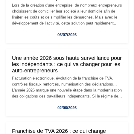
Lors de la création d'une entreprise, de nombreux entrepreneurs
choisissent de domicilier leur société à leur domicile afin de
limiter les coûts et de simplifier les démarches. Mais avec le
développement de l'activité, cette solution peut rapidement
devenir inadaptée. Déménagement dans des locaux
06/07/2026
professionnels, recrutement, image de marque… Le
changement d'adresse du siège social répond souvent à une
nouvelle étape de la vie de l'entreprise et implique plusieurs
formalités obligatoires.
Une année 2026 sous haute surveillance pour
les indépendants : ce qui va changer pour les
auto-entrepreneurs
Facturation électronique, évolution de la franchise de TVA,
contrôles fiscaux renforcés, numérisation des déclarations…
L'année 2026 marque une nouvelle étape dans la modernisation
des obligations des travailleurs indépendants. Si le régime de
la micro-entreprise conserve sa simplicité et son attractivité,
02/06/2026
les auto-entrepreneurs devront s'adapter à un environnement
réglementaire plus exigeant. Décryptage des principaux
changements et des précautions à prendre pour éviter les
mauvaises surprises.
Franchise de TVA 2026 : ce qui change