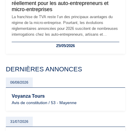
réellement pour les auto-entrepreneurs et
micro-entreprises
La franchise de TVA reste l’un des principaux avantages du
régime de la micro-entreprise. Pourtant, les évolutions
réglementaires annoncées pour 2026 suscitent de nombreuses
interrogations chez les auto-entrepreneurs, artisans et
freelances. Seuils de chiffre d’affaires, obligations déclaratives,
25/05/2026
facturation ou risque de bascule vers la TVA : les règles
évoluent dans un contexte de contrôle renforcé et de
modernisation fiscale qui oblige les indépendants à rester
particulièrement vigilants.
DERNIÈRES ANNONCES
06/08/2026
Voyanza Tours
Avis de constitution / 53 - Mayenne
31/07/2026