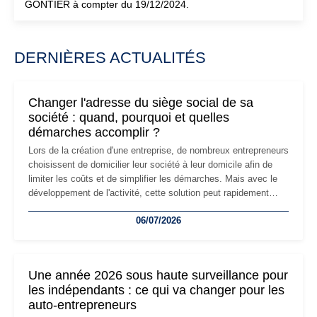
GONTIER à compter du 19/12/2024.
DERNIÈRES ACTUALITÉS
Changer l'adresse du siège social de sa
société : quand, pourquoi et quelles
démarches accomplir ?
Lors de la création d'une entreprise, de nombreux entrepreneurs
choisissent de domicilier leur société à leur domicile afin de
limiter les coûts et de simplifier les démarches. Mais avec le
développement de l'activité, cette solution peut rapidement
devenir inadaptée. Déménagement dans des locaux
06/07/2026
professionnels, recrutement, image de marque… Le
changement d'adresse du siège social répond souvent à une
nouvelle étape de la vie de l'entreprise et implique plusieurs
formalités obligatoires.
Une année 2026 sous haute surveillance pour
les indépendants : ce qui va changer pour les
auto-entrepreneurs