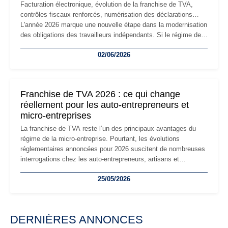
Facturation électronique, évolution de la franchise de TVA,
contrôles fiscaux renforcés, numérisation des déclarations…
L'année 2026 marque une nouvelle étape dans la modernisation
des obligations des travailleurs indépendants. Si le régime de
la micro-entreprise conserve sa simplicité et son attractivité,
02/06/2026
les auto-entrepreneurs devront s'adapter à un environnement
réglementaire plus exigeant. Décryptage des principaux
changements et des précautions à prendre pour éviter les
mauvaises surprises.
Franchise de TVA 2026 : ce qui change
réellement pour les auto-entrepreneurs et
micro-entreprises
La franchise de TVA reste l’un des principaux avantages du
régime de la micro-entreprise. Pourtant, les évolutions
réglementaires annoncées pour 2026 suscitent de nombreuses
interrogations chez les auto-entrepreneurs, artisans et
freelances. Seuils de chiffre d’affaires, obligations déclaratives,
25/05/2026
facturation ou risque de bascule vers la TVA : les règles
évoluent dans un contexte de contrôle renforcé et de
modernisation fiscale qui oblige les indépendants à rester
particulièrement vigilants.
DERNIÈRES ANNONCES